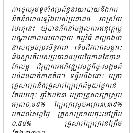
ការ​ចូល​រួម​ទូ​ទាំង​ប្រ​ព័ន្ធ​នយោ​បាយ​និង​ការ​
ខិត​ខំ​ឈាន​ឡើង​របស់​ប្រ​ជា​ជន អា​ស្រ័យ​
ហេតុ​នេះ​ ឃុំ​បាន​ដឹក​នាំ​ចង្អុល​ការ​អនុ​វត្ត​ល្អ​
បណ្តា​គោល​នយោ​បាយ​ កម្ម​វិធី​ គម្រោង​នា​
នា​សម្រេច​ប្រ​សិទ្ធ​ភាព​ ទើប​ជីវ​ភាព​សម្ភារៈ​
និង​ស្មា​រតី​របស់​ប្រ​ជា​ជន​មួយ​ថ្ងៃ​កាន់​តែ​បាន​
កែ​លម្អ​ ជំ​រុញ​ការ​អភិវឧ្ឍសេដ្ឋ​កិច្ច​-សង្គម​តំ​
បន់​ជន​ជាតិ​ភាគ​តិច​។ ទន្ទឹម​នឹង​នោះ​ អត្រា​
គ្រួ​សារ​ក្រ​និង​គ្រួ​សារ​ក្បែរ​ក្រ​ពី​មួយ​ថ្ងៃ​កាន់​
តែ​ថយ​ចុះ​ ឆ្នាំ​២០២៣ អត្រា​គ្រួ​សារ​ក្រ​ស្រូប​
អត្រា​០
,៦៩% ក្បែរ​ក្រ​ស្រូប​អត្រា​៣,៣៩%
មក​ដល់​សព្វ​ថ្ងៃ​ គ្រួ​សារ​ក្រ​ថយ​ចុះ​នៅ​ត្រឹម​
០,៥៥% គ្រួ​សារ​ក្បែរ​ក្រ​នៅ​ត្រឹម​