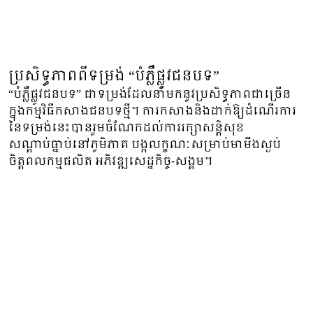
ប្រសិទ្ធភាពពីទម្រង់ “បំភ្លឺផ្លូវជនបទ”
“បំភ្លឺផ្លូវជនបទ” ជាទម្រង់ដែលនាំមកនូវប្រសិទ្ធភាពជាច្រើន
ក្នុងកម្មវិធីកសាងជនបទថ្មី។ ការកសាងនិងដាក់ឱ្យដំណើរការ
នៃទម្រង់នេះបានរួមចំណែកដល់ការរក្សាសន្តិសុខ
សណ្តាប់ធ្នាប់នៅភូមិភាគ បង្កលក្ខណៈសម្រាប់មាមីងស្ងប់
ចិត្តពលកម្មផលិត អភិវឌ្ឍសេដ្ឋកិច្ច-សង្គម។