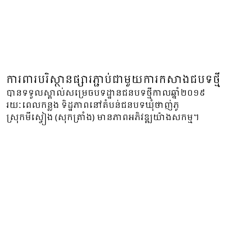
ការពារបរិស្ថានផ្សារភ្ជាប់ជាមួយការកសាងជបទថ្មី
បានទទួលស្គាល់សម្រេចបទដ្ឋានជនបទថ្មីកាលឆ្នាំ២០១៩
រយៈពេលកន្លង ទិដ្ឋភាពនៅតំបន់ជនបទឃុំថាញ់ភូ
ស្រុកមីស្វៀង (សុកត្រាំង) មានភាពអភិវឌ្ឍយ៉ាងសកម្ម។