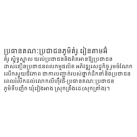
ប្រធានគណៈប្រជាជនភូមិគំរូ រៀនតាមអ៊ំ
គំរូ ស្និទ្ធស្នាល យល់ប្រជាជននិងគិតអានឱ្យប្រជាជន
ដាស់តឿនប្រជាជនពលកម្មផលិត អភិវឌ្ឍសេដ្ឋកិច្ច រួមចំណែក
លើកស្ទួយជីវភាព ជាការបញ្ជាក់របស់ថ្នាក់ដឹកនាំនិងប្រជាជន
ពេលរំលឹកដល់លោកលីហ៊ឺវជី-ប្រធានគណៈប្រជាជន
ភូមិទីបញឹក ឃុំវៀងអាង ស្រុកត្រឹងដេ (សុកត្រាំង)។