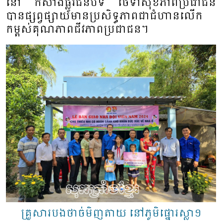
នៅ កសាងផ្លូវជនបទ ថែទាំសុខភាពប្រជាជន
បានផ្សព្វផ្សាយមានប្រសិទ្ធភាពជាជំហានលើក
កម្ពស់គុណភាពជីវភាពប្រជាជន។
គ្រួសារបងថាច់មិញតាយ នៅភូមិផ្នោរស្លា១