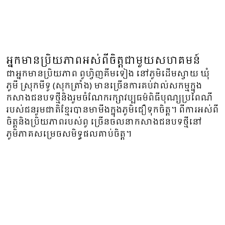
អ្នកមានប្រិយភាពអស់ពីចិត្តជាមួយសហគមន៍
ជាអ្នកមានប្រិយភាព ពូហ្វិញគីមទៀង នៅភូមិដើមស្វាយ ឃុំ
ភូមី ស្រុកមីទូ (សុកត្រាំង) មានច្រើនការគប់វាល់សកម្មក្នុង
កសាងជនបទថ្មីនិងរួមចំណែករក្សាវប្បធម៌ពិធីបុណ្យប្រពៃណី
របស់ជនរួមជាតិខ្មែរបានមាមីងក្នុងភូមិជឿទុកចិត្ត។ ពីការអស់ពី
ចិត្តនិងប្រិយភាពរបស់ពូ ច្រើនចលនាកសាងជនបទថ្មីនៅ
ភូមិភាគសម្រេចសមិទ្ធផលគាប់ចិត្ត។