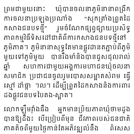
ព្រម​ជា​មួយ​នោះ​ ឃុំ​បាន​ចលនា​ភូមិ​នា​នា​ពង្រីក​
ការ​ចលនា​ប្រ​ឡង​ប្រ​ណាំង​ “សុក​ត្រាំង​ព្រួត​ដៃ​
កសាង​ជន​បទ​ថ្មី​” រួម​ចំ​ណែក​ផ្សព្វ​ផ្សាយ​ប្រ​សិទ្ធ​
ភាព​កម្ម​វិធី​ទិស​ដៅ​ជាតិ​ពី​ការ​កសាង​ជន​បទ​ថ្មី​នៅ​
ភូមិ​ភាគ​។ ភូមិ​នា​នា​សុទ្ធ​តែ​មាន​ផ្លូវ​ដាន​ត​ភ្ជាប់​ពី​ភូមិ​
មួយ​ទៅ​ភូមិ​មួយ បាន​រឹង​មាំ​និង​បាន​ជួស​ជុល​រាល់​
ឆ្នាំ សហការ​ជា​មួយ​អង្គ​ការ​មហា​ជន​ឃុំ​ចលនា​
សមា​ជិក ប្រ​ជា​ជន​ចូល​រួម​បោស​សម្អាត​សំរាម ធ្វើ​
ស្មៅ​ ដាំ​ផ្កា​ ។ល។ ដើម្បី​ព្រួត​ដៃ​កសាង​និង​ការ​ពារ​
ដង​ផ្លូវ​ជន​បទ​បៃ​តង​-ស្អាត​។
លោក​ឡឹម​វ៉ាំង​ផឹង អ្នក​មាន​ប្រិយ​ភាព​ឃុំ​ថាម​ដូង​
បាន​ឱ្យ​ដឹង​៖ បើ​ប្រៀប​ពី​មុន​ ជីវភាព​របស់​ជន​ជាតិ​
ភាគ​តិច​ពី​មួយ​ថ្ងៃ​កាន់​តែ​អភិ​វឌ្ឍ​លំ​នឹង​ ពិសេស​