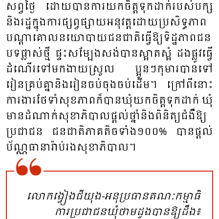
សព្វ​ថ្ងៃ​ ដោយ​បាន​ការ​យក​ចិត្ត​ទុក​ដាក់​របស់​បក្ស​
និង​រដ្ឋ​ក្នុង​ការ​ផ្សព្វ​ផ្សាយ​អនុ​វត្ត​ដោយ​ប្រ​សិទ្ធ​ភាព​
បណ្តា​គោល​នយោ​បាយ​ជន​ជាតិ​ធ្វើ​ឱ្យ​ទិដ្ឋ​ភាព​ជន​
បទ​ផ្លាស់​ថ្មី​ ផ្ទះ​សម្បែង​សង់​បាន​ស្អាត​ស្អំ​ ដង​ផ្លូវ​ធ្វើ​
ដំណើរ​ទៅ​មក​ងាយ​ស្រួល​ ប្អូន​ៗ​កុមារបាន​ទៅ​
រៀន​គ្រប់​គ្នា​និង​រៀន​ចប់​ចុង​ចប់​ដើម​។ ក្រៅ​ពី​នោះ​
ការ​ងារ​ថែ​ទាំ​សុខ​ភាព​ក៏​បាន​ឃុំ​យក​ចិត្ត​ទុក​ដាក់​ ឃុំ​
មាន​ដំ​ណាក់​សុខា​ភិបាល​ផ្តល់​ថ្នាំ​និង​ពិនិត្យ​ជំ​ងឺ​ឱ្យ​
ប្រ​ជា​ជន ជន​ជាតិ​ភាគ​តិច​ទាំង​១០០% បាន​ផ្តល់​
ប័ណ្ណ​ធានា​រ៉ាប់​រង​សុខា​ភិបាល​។
លោក​ង្វៀង​ជី​យុង​-អនុ​ប្រ​ធាន​គណៈ​កម្មា​ធិ
ការ​ប្រ​ជា​ជន​ឃុំ​ថាម​ដូង​បាន​ឱ្យ​ដឹង​៖