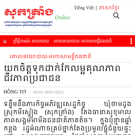
Tiếng Việt |
ភាសាខ្មែរ
ព្រឹត្តិការណ៍​-នយោបាយ
គោល​នយោបាយ​-មហាសាម​គ្គីជនជាតិ​
សេដ្ឋកិច្ច-ការរស់​នៅ
អប់​រំ-សុខភាព
វប្បធម៌​-កីឡា-ទេស​ចរណ៍​
វីដេអូ
គោល​នយោបាយ​-មហាសាម​គ្គីជនជាតិ​
អានកាសែតបោះពុម្ព
យកចិត្តទុកដាក់កែលម្អគុណភាព
ជីវភាពប្រជាជន
HỒNG TƠ
06:05, 08/01/2025
ទន្ទឹមនឹងភារកិច្ចអភិវឌ្ឍសេដ្ឋកិច្ច ឃុំថាមដូង
ស្រុកមីស្វៀង (សុកត្រាំង) តែងធានាសុខុមាល
ភាពសង្គមមាមីងជនជាតិភាគតិច។ ក្នុងប៉ុន្មានឆ្នាំ
កន្លង រដ្ឋអំណាចគ្រប់ថ្នាក់តែងប្រមូលផ្តុំជំនួយផ្ទះ