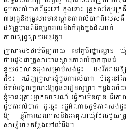
លទ្ធ​ផល​ពិនិត្យ​ សព្វ​ថ្ងៃ​ ឃុំ​នៅ​១១៧​គ្រួ​សារ​កំ​ពុង​
ជួប​ការ​លំ​បាក​ពី​ផ្ទះ​នៅ​ ក្នុង​នោះ​ គ្រួ​សារ​ក្បែរ​ក្រ​គឺ​
៣២​គ្រួ​និង​គ្រួ​សារ​មាន​ស្ថាន​ភាព​លំ​បាក​ពិសេស​គឺ​
៨៥​គ្រួ​បាន​ពិនិត្យ​រួច​រាល់​និង​កំ​ពុង​ក្នុង​ដំ​ណាក់​
កាល​ផ្សព្វ​ផ្សាយ​អនុ​វត្ត​។
គ្រួ​សារ​បង​ថា​ច់​មិញ​តាយ នៅ​ភូមិ​ផ្នោរ​ស្លា​១ ឃុំ​
ថាម​ដូង​ជា​គ្រួ​សារ​មាន​ស្ថាន​ភាព​លំ​បាក​បាន​ជំ​
នួយ​៥០​លាន​ដុង​សម្រាប់​សង់​ផ្ទះ​ បង​រីក​រាយ​ឱ្យ​
ដឹង​៖ ឃើញ​គ្រួ​សារ​ខ្ញុំ​ជួប​ការ​លំ​បាក​ ប៉ុន្តែ​នៅ​តែ​
ខិត​ខំ​បង្ក​លក្ខណៈ​ឱ្យ​កូន​ៗ​រៀន​សូត្រ​។ កន្លង​ហើយ​
ខ្ញុំ​មាន​គ្រោះ​ថ្នាក់​ចរា​ចរណ៍ ធ្វើ​ការ​មិន​បាន​ ជីវភាព​
ជួប​ការ​លំ​បាក​ ដូច្នេះ​ រដ្ឋ​អំ​ណាច​ភូមិ​ភាគ​សង់​ផ្ទះ​
ឱ្យ ខ្ញុំ​រីក​រាយ​ណាស់​និង​អរ​គុណ​ឃុំ​ដែល​ជួយ​គ្រួ​
សារ​ខ្ញុំ​មាន​កន្លែង​នៅ​លំ​នឹង​។