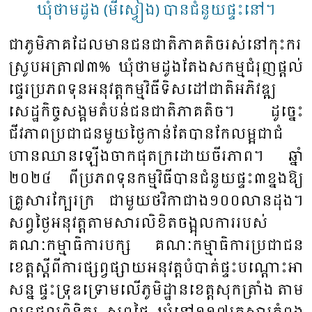
ឃុំថាមដូង (មីស្វៀង) បានជំនួយផ្ទះនៅ។
ជា​ភូមិ​ភាគ​ដែល​មាន​ជន​ជាតិ​ភាគ​តិច​រស់​នៅ​កុះ​ករ​
ស្រូប​អត្រា​៧៣​% ឃុំ​ថាម​ដូង​តែង​សកម្ម​ជំ​រុញ​ផ្តល់​
ផ្ទេរ​ប្រ​ភព​ទុន​អនុ​វត្ត​កម្ម​វិធី​ទិស​ដៅ​ជាតិ​អភិ​វឌ្ឍ​
សេដ្ឋ​កិច្ច​សង្គម​តំ​បន់​ជន​ជាតិ​ភាគ​តិច​។ ដូច្នេះ​
ជីវភាព​ប្រ​ជា​ជន​មួយ​ថ្ងៃ​កាន់​តែ​បាន​កែ​លម្អ​ជាជំ​
ហាន​ឈាន​ឡើង​ចាក​ផុត​ក្រ​ដោយ​ចីរ​ភាព​។ ឆ្នាំ​
២០២៤ ពី​ប្រ​ភព​ទុន​កម្ម​វិធី​បាន​ជំ​នួយ​ផ្ទះ​៣​ខ្នង​ឱ្យ​
គ្រួ​សារ​ក្បែរ​ក្រ ជា​មួយ​ថវិកា​ជាង​១០០​លាន​ដុង។
សព្វ​ថ្ងៃ​អនុ​វត្ត​តាម​សារ​លិខិត​ចង្អុល​ការ​របស់​
គណៈ​កម្មា​ធិការ​បក្ស​ គណៈ​កម្មា​ធិការ​ប្រ​ជា​ជន​
ខេត្ត​ស្តីពី​ការ​ផ្សព្វ​ផ្សាយ​អនុ​វត្ត​បំ​បាត់​ផ្ទះ​បណ្តោះ​អា​
សន្ន​ ផ្ទះ​ទ្រុឌ​ទ្រោម​លើ​ភូមិដ្ឋាន​ខេត្ត​សុក​ត្រាំង​ តាម​