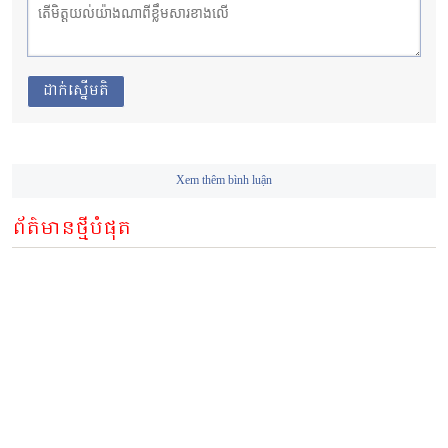
ដាក់ស្នើមតិ
Xem thêm bình luận
ព័ត៌មានថ្មីបំផុត