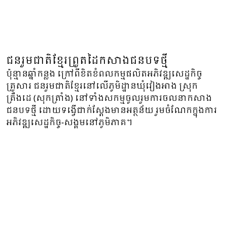
ជនរួមជាតិខ្មែរព្រួតដៃកសាងជនបទថ្មី
ប៉ុន្មានឆ្នាំកន្លង ក្រៅពីខិតខំពលកម្មផលិត​អភិវឌ្ឍសេដ្ឋកិច្ច
គ្រួសារ ជនរួមជាតិខ្មែរនៅលើភូមិដ្ឋានឃុំវៀងអាង ស្រុក
ត្រឹងដេ (សុកត្រាំង) នៅទាំងសកម្មចូលរួមការចលនាកសាង
ជនបទថ្មី ដោយទង្វើជាក់ស្តែងមានអត្ថន័យ រួមចំណែកក្នុងការ
អភិវឌ្ឍសេដ្ឋកិច្ច-សង្គមនៅភូមិភាគ។