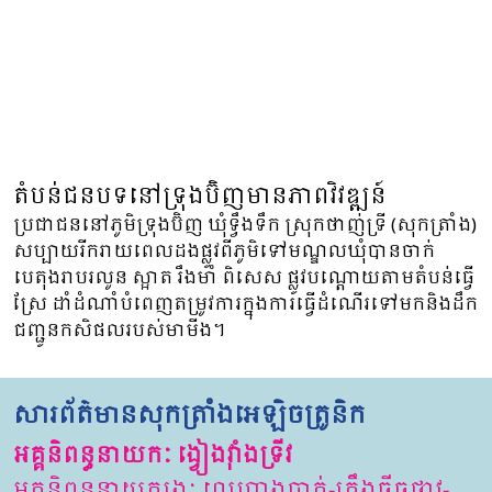
តំបន់ជនបទនៅទ្រុងប៊ិញមានភាពវិវឌ្ឍន៍
ប្រជាជននៅភូមិទ្រុងប៊ិញ ឃុំទ្វឹងទឹក ស្រុកថាញ់ទ្រី (សុកត្រាំង)
សប្បាយរីករាយពេលដងផ្លូវពីភូមិទៅមណ្ឌលឃុំបានចាក់
បេតុងរាបរលូន ស្អាត រឹងមាំ ពិសេស ផ្លូវបណ្តោយតាមតំបន់ធ្វើ
ស្រែ ដាំដំណាំបំពេញតម្រូវការក្នុងការធ្វើដំណើរទៅមកនិងដឹក
ជញ្ជូនកសិផលរបស់មាមីង។
សារព័ត៌មានសុកត្រាំងអេឡិចត្រូនិក
អគ្គនិពន្ធនាយកៈ ង្វៀងវ៉ាំងទ្រីវ