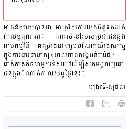
តែ២,៣៣%។
អាច​និយាយ​បាន​ថា​ អា​ស្រ័យ​ការ​យក​ចិត្ត​ទុក​ដាក់​
កែ​លម្អ​គុណ​ភាព​ ការ​រស់​នៅ​របស់​ប្រ​ជា​ជន​ឆ្លង​
តាម​កម្ម​វិធី​ គម្រោង​នា​នា​រួម​ចំ​ណែក​យ៉ាង​សកម្ម​
ក្នុង​ការ​ងារ​ធានា​សុខុ​មាល​ភាព​សង្គម​តំ​បន់​ជន​
ជាតិ​ភាគ​តិច​ជា​មួយ​ទិស​ដៅ​ដើម្បី​សុភមង្គល​ប្រ​ជា​
ជន​ក្នុង​ដំណាក់​កាល​សព្វ​ថ្ងៃ​នេះ​៕
ហុង​ទើ-សុផល