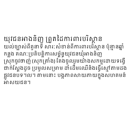
យុវជនអាងនិញ ព្រួតដៃការពារបរិស្ថាន
យល់ច្បាស់ពីតួនាទី សារៈសំខាន់ពីការពារបរិស្ថាន ប៉ុន្មានឆ្នាំ
កន្លង គណៈប្រតិបតិ្តការសម្ព័ន្ធយុវជនឃុំអាងនិញ
ស្រុកចូវថាញ់ (សុកត្រាំង) តែងចូលរួមយ៉ាងសកម្មដោយទង្វើ
ជាក់ស្តែងដូច ប្រមូលសម្រាម ដាំដើមឈើនិងធ្វើស្មៅតាមដង
ផ្លូវជនបទ។ល។ តាមនោះ បង្កភាពសាយភាយក្នុងសហគមន៍
អាសយជន។