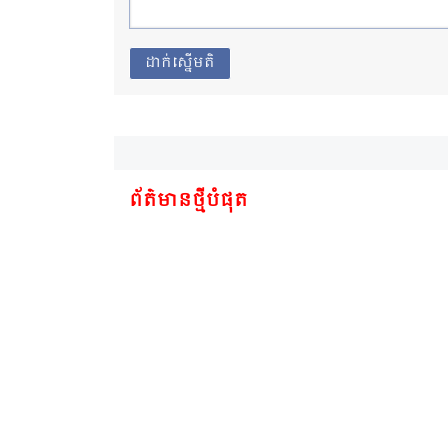
ដាក់ស្នើមតិ
ព័ត៌មានថ្មីបំផុត