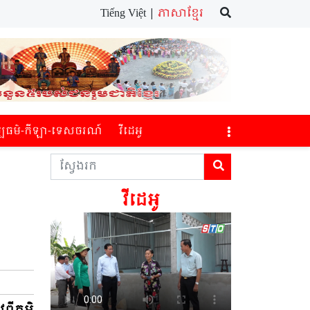
Tiếng Việt |
ភាសាខ្មែរ
្បធម៌​-កីឡា-ទេស​ចរណ៍​
វីដេអូ
វីដេអូ