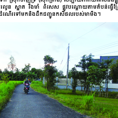
ងទឹក ស្រុកថាញ់ទ្រី (សុកត្រាំង) សប្បាយរីករាយពេលដងផ្លូវ
ូន ស្អាត រឹងមាំ ពិសេស ផ្លូវបណ្តោយតាមតំបន់ធ្វើស្
រធ្វើដំណើរទៅមកនិងដឹកជញ្ជូនកសិផលរបស់មាមីង។