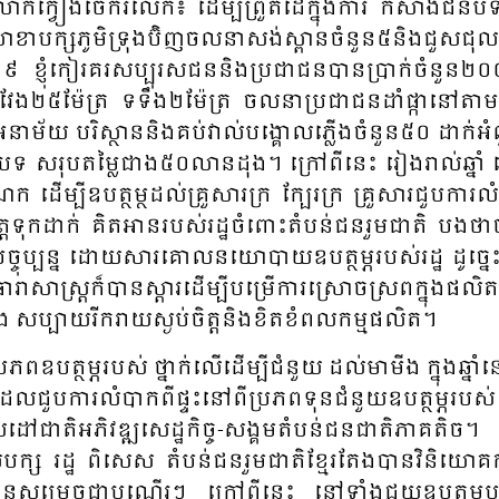
ន​។ លោក​ក្វៀង​ចែក​រំ​លែក​៖ ដើម្បីព្រួតដៃក្នុង​​ការ កសាង​ជន​បទ​ថ្
ាខា​បក្ស​​ភូមិ​​ទ្រុង​ប៊ិ​ញចលនា​​សង់​ស្ពាន​ចំ​នួន​៥និង​​ជួស​​ជុល​​ផ្
្ញុំ​កៀរ​គរសប្បុរ​ស​ជន​និង​​ប្រ​​ជា​ជន​​បាន​​ប្រាក់​ចំ​នួន​
វែង​២៥ម៉ែ​ត្រ ទទឹង២ម៉ែ​ត្រ ចលនា​​ប្រ​ជា​ជន​ដាំ​ផ្កា​នៅ​តាម​​ដង
ម័យ បរិស្ថាន​​​និង​​គប់​វាល់បង្គោល​ភ្លើ​ង​​ចំ​នួន​៥០ ដាក់​អំ​​ព
​ជន​បទ​ សរុប​​តម្លៃ​​ជាង​៥០លាន​ដុង។ ក្រៅ​​ពី​នេះ​ រៀង​រាល់​ឆ្នាំ យើ
ដើម្បី​ឧប​ត្ថម្ថដល់​គ្រួ​សារ​ក្រ ក្បែរ​​​​ក្រ គ្រួ​សារ​ជួប​​ការ​​
ត​​ទុក​​ដាក់​ គិតអា​នរបស់​រដ្ឋ​ចំ​ពោះ​តំ​បន់​ជន​រួម​ជាតិ​ បង​​ថា​
ឹង​៖ បច្ចុ​ប្បន្ន​ ដោយ​​សារ​គោល​​នយោ​​បាយ​​​ឧប​ត្ថម្ភ​​របស់​​រដ្ឋ​ ដូច្
ារា​​សាស្ត្រក៏​បាន​​​ស្តារ​​ដើម្បី​ប​ម្រើ​ការ​​​ស្រោច​​​ស្រព​​ក្នុង​ផលិត​
សប្បាយ​​រីក​រាយ​​​ស្ងប់​​ចិត្ត​និង​​​ខិត​​ខំ​ពល​​កម្ម​​​ផលិត​។
្រ​ភព​ឧប​ត្ថម្ភ​របស់​ ថ្នា​ក់​លើ​ដើម្បី​ជំនួយ ដល់​មា​មីង​ ក្នុង​ឆ្នាំនេះ
រដែល​ជួប​ការ​​លំ​បាក​ពីផ្ទះ​​នៅ​ពីប្រ​ភព​ទុន​ជំ​នួយ​ឧប​ត្ថម្ភ​របស់​
ដៅ​​ជាតិ​​អភិ​វឌ្ឍ​សេដ្ឋ​​កិច្ច​-សង្គម​​​តំ​បន់​ជន​ជាតិ​ភាគ​តិ​ច
់​បក្ស​ រដ្ឋ​ ពិសេស​ តំ​បន់​ជន​រួម​ជាតិ​ខ្មែរ​តែងបាន​​វិនិ​យោ
ន្ធ​​បាន​​សម្រេច​​ជាបណ្តើរ​ៗ ក្រៅ​ពីនេះ​​ នៅ​ទាំង​ជួយ​ឧប​ត្ថម្ភ​