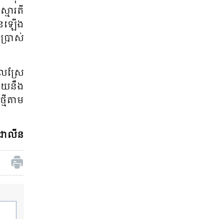
មា​រតី​
​​ឡើង​​​
​ប្រាស់​
​​ស្រែ​
ួយ​នឹង​
មី​តាម​​
ដាលីន