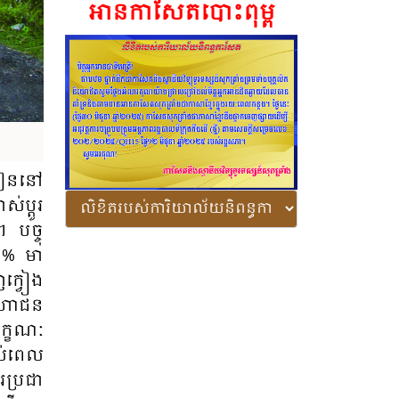
អានកាសែតបោះពុម្ព
រៀន​នៅ​
ប្តូរ​​​
។ បច្ចុ​
% មា​
​ក្វៀង​
មហា​ជន​
ក្ខ​ណៈ​​
់​ពេល​​
រប្រ​ជា​