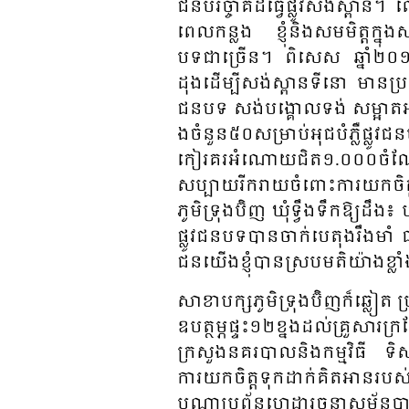
ជន​បរិច្ចាគ​ដី​ធ្វើ​ផ្លូវ​​សង់​​ស្ពា
ពេល​កន្លង​ ខ្ញុំ​និង​​សម​មិត្ត​ក្នុង​ស
បទ​ជាច្រើន​។ ពិសេស​ ឆ្នាំ​​២០១៩ ខ
ដុង​ដើម្បី​​សង់​ស្ពាន​ទីនោ មា​នប្រ​
ជន​បទ​ សង់​បង្គោល​ទង់​ សម្អាត​អនា​​
ង​ចំ​នួន​៥០សម្រាប់​អុជ​បំ​ភ្លឺ​​ផ្លូវ
កៀរ​គរ​អំ​ណោយ​​ជិត​​១.០០០​​ចំ​ណែក​​ 
សប្បាយ​​រីក​រាយ​​ចំ​ពោះ​ការ​​យក​ចិត្
ភូមិ​​ទ្រុង​ប៊ិ​ញ ឃុំ​ទ្វឹង​​​ទឹក​ឱ្យ​ដ
ផ្លូវ​​ជន​​បទ​បាន​​ចាក់​​បេតុង​​រឹង​មាំ ធ
ជន​យើង​ខ្ញុំ​បាន​​ស្រប​មតិ​យ៉ាង​ខ្លាំង​ 
សាខា​បក្ស​ភូមិ​​ទ្រុង​ប៊ិ​ញក៏​ឆ្លៀត​​​ ប
ឧប​ត្ថម្ភ​ផ្ទះ​​១២ខ្នង​ដល់​គ្រួ​សារ​ក្
ក្រសួង​​នគរបាល​​និង​​កម្ម​វិធី ​ទិស
ការ​​យក​ចិត្ត​ទុក​​ដាក់​គិតអា​នរបស
បណ្តា​ប្រ​ព័ន្ធ​​ហេដ្ឋា​​រចនា​​សម័្ព