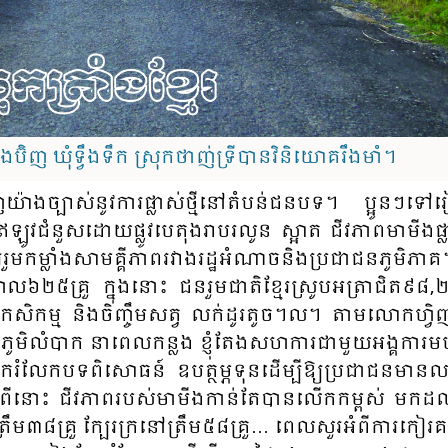
ុងប៊ិញ ឃុំទ្វឹងទឹក ស្រុកថាញ់ទ្រីបានវិនិយោគរឹងមាំ។
យ៉ាង​ច្បាស់​នូវ​ការ​​ផ្លាស់​​ថ្មី​នៅតំបន់ជន​បទ​។ ប្អូន​​ៗទៅ​
ឥឡូ​វជំ​នួស​​ដោយ​ផ្លូវ​បេតុង​​រាប​រលូន​ ស្អាត​ ជីវភាព​​មា​មីង​ផ្លាស់​​
កម្លាំង​​​សាម​គ្គី​​ភាព​រវាង​​រដ្ឋ​អំ​ណាច​​និង​​ប្រ​ជា​ជន​​ភូមិ​​ភាគ​
​ហែល​៦២៥គ្រួ​ ក្នុង​នោះ​ ជន​រួម​​ជាតិ​ខ្មែរ​​ស្រូប​​អត្រា​​ជិត​៩៨
,
២
សិកម្ម​​ និង​​ចិញ្ចឹម​សត្វ​ លក់​ដូរ​តូច​។ល។​ តាម​​លោក​​ហ្វិញ
ភូមិ​​លំ​បាក​ នា​ពេល​កន្លង​ ខ្ញុំ​​តែង​សហកា​រ​ជាមួយ​អង្គ​ការ​​​​
​ចែ​ករំ​លែក​​បទពិសោ​ធ​ន៍ ឧប​ត្ថម្ភ​ទុន​ដើម្បី​ឱ្យ​ប្រ​ជា​ជន​មា​នល
ពីនោះ​ ជីវភាព​​របស់​​មា​​មីង​​កាន់​តែបាន​​លើ​កកម្ពស់​ មក​ដល
រឹម​៣៨គ្រួ​ ក្បែរ​​ក្រនៅ​ត្រឹម​៥៨គ្រួ​… ពេល​សួរ​អំ​ពី​ការ​​​កៀរ​គ