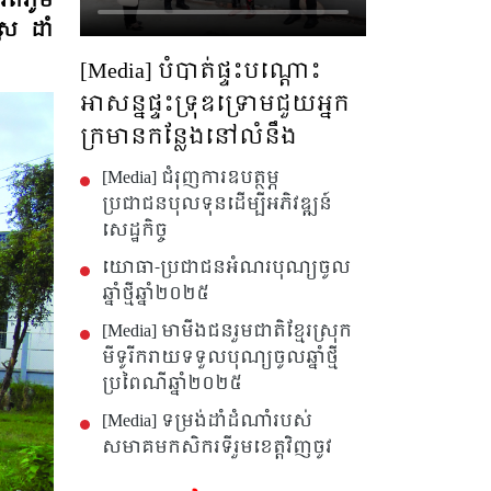
ពីភូមិ
រែ ដាំ
[Media] បំបាត់ផ្ទះបណ្តោះ
អាសន្នផ្ទះទ្រុឌទ្រោមជួយអ្នក
ក្រមានកន្លែងនៅលំនឹង
[Media] ជំរុញការឧបត្ថម្ភ
ប្រជាជនបុលទុនដើម្បីអភិវឌ្ឍន៍
សេដ្ឋកិច្ច
យោធា-ប្រជាជនអំណរបុណ្យចូល
ឆ្នាំថ្មីឆ្នាំ២០២៥
[Media] មាមីងជនរួមជាតិខ្មែរស្រុក
មីទូរីករាយទទួលបុណ្យចូលឆ្នាំថ្មី
ប្រពៃណីឆ្នាំ២០២៥
[Media] ទម្រង់ដាំដំណាំរបស់
សមាគមកសិករទីរួមខេត្តវិញចូវ