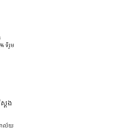
ច
 ទីរួម
ស្តែង
ិយាល័យ