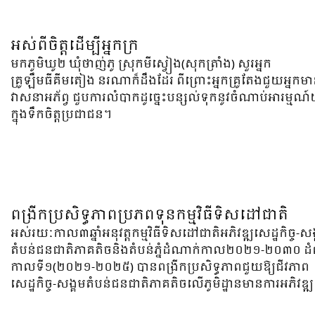
អស់ពីចិត្តដើម្បីអ្នកក្រ
មកភូមិឃូ២ ឃុំថាញ់ភូ ស្រុកមីស្វៀង(សុកត្រាំង) សួរអ្នក
គ្រូឡឹមធីគីមតៀង នរណាក៏ដឹងដែរ ពីព្រោះអ្នកគ្រូតែងជួយអ្នកម
វាសនាអភ័ព្វ ជួបការលំបាកដូច្នេះបន្សល់ទុកនូវចំណាប់អារម្មណ៍
ក្នុងទឹកចិត្តប្រជាជន។
ពង្រីកប្រសិទ្ធភាពប្រភពទុនកម្មវិធីទិសដៅជាតិ
អស់រយៈកាល៣ឆ្នាំអនុវត្តកម្មវិធីទិសដៅជាតិអភិវឌ្ឍសេដ្ឋកិច្ច-សង
តំបន់ជនជាតិភាគតិចនិងតំបន់ភ្នំដំណាក់កាល២០២១-២០៣០ ដ
កាលទី១(២០២១-២០២៥) បានពង្រីកប្រសិទ្ធភាពជួយឱ្យជីវភាព
សេដ្ឋកិច្ច-សង្គមតំបន់ជនជាតិភាគតិចលើភូមិដ្ឋានមានការអភិវឌ្ឍ