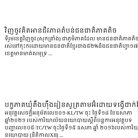
វិញចូវគិតអានជីវភាពតំបន់ជនជាតិភាគតិច
ទីរួមខេត្តវិញចូវ (សុកត្រាំង) ជាភូមិភាគដែល មានជនជាតិភាគតិ
រស់នៅកុះករដោយមានជនជាតិខ្មែរជាង៥២%និងជនជាតិហ្វា១៧%
ខេត្តមានមាត់សមុទ្រ ...
បក្ខភាគឃុំតឹងហ៊ឹងរៀនសូត្រតាមអ៊ំដោយទង្វើជាក់
អនុវត្តសេចក្តីអនុម័តលេខ០១-KL/TW ចុះ ថ្ងៃទី១៨ ខែឧសាភា
ឆ្នាំ២០២១ របស់ការិយាល័យនយោបាយស្តីពីបន្តការអនុវត្តបទ
បញ្ជាលេខ០៥-TC/TW ចុះថ្ងៃទី១៥ ឧសភា ឆ្នាំ ២០១៦របស់ការ
នយោបាយ (នីតិកាលXII) ...