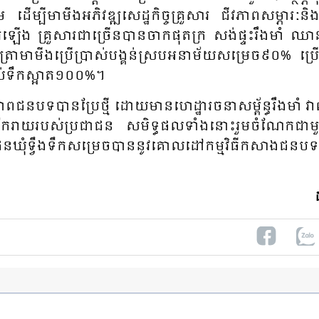
បី​មា​មីង​អភិ​វឌ្ឍសេដ្ឋ​កិច្ច​គ្រួ​សារ​ ជីវភាព​​សម្ភារៈ​​និង​​ស្
សើរ​​ឡើង​ គ្រួ​សារ​ជាច្រើន​​បាន​​ចាក​​ផុត​​ក្រ សង់​​ផ្ទះ​​រឹង​មាំ ឈាន
 អត្រា​​មា​មីង​ប្រើ​ប្រាស់​បង្គន់​​ស្របអនា​​ម័យ​សម្រេច​​​៩០% ប្រើ
​​ទឹក​​​ស្អាត​​១០០%។
ជន​បទ​​បាន​​ប្រែថ្មី​ ដោយ​មា​នហេដ្ឋា​រចនា​​សម្ព័ន្ធ​​រឹង​មាំ វាល
ីក​រាយ​​​របស់​ប្រ​ជា​ជន​ សមិទ្ធផល​ទាំង​នោះ​​រួម​​ចំ​ណែក​​​ជាម
ជន​ឃុំ​ទ្វឹង​​ទឹក​សម្រេច​​បាន​​នូវ​គោល​ដៅ​កម្ម​វិធី​កសាង​ជន​បទ​ថ្