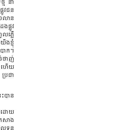
មី​ នា​
លូវ​​ជន​
២០០លាន​
​ផ្លូវ​
ូលភ្លើ​
ង​ខ្ញុំ​
លំ​បាក​។
ច់​ថា​ញ់
នេះ​ហើយ​
 ប្រ​ជា​
​​បាន​​​
​។ ដោយ​
​គកសាង​
បុល​ទុន​