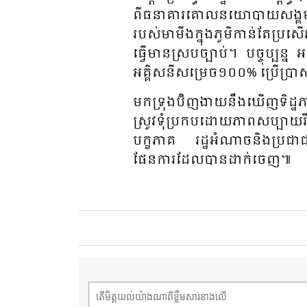
ពីធនា​គារ​គោល​​នយោ​​បាយ​សង្គម​​ ដើម្
របស់​មា​មីង​ក្នុង​​ភូមិ​​​កាន់​​តែ​ប្រ​
ធ្វើ​មា​នស្រប​ច្បាប់​។ បច្ចុ​ប្បន្ន​
អគ្គិ​សនី​សម្រេច​​១០០% ប្រើ​ប្រាស់
មក​ទ្រុង​ប៊ិ​ញ​ងាយ​នឹង​ឃើញ​ទិដ្ឋភាព
ស្រូវ​ទុំ​ប្រ​កប​ដោយ​ភាព​សប្បាយ​​រ
បក្ខ​ភាគ​​ រដ្ឋ​អំ​ណាច​​និង​​ប្រ​ជា​
ផែន​ការ​​ដែល​បាន​​ដាក់​ចេញ​៕