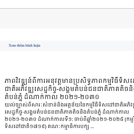
Xem thêm bình luận
ភាពវិវឌ្ឍន៍ពីការអនុវត្តមានប្រសិទ្ធភាពកម្មវិធីទិស
ជាតិអភិវឌ្ឍសេដ្ឋកិច្ច-សង្គមតំបន់ជនជាតិភាគតិចន
តំបន់ភ្នំ ដំណាក់កាល ២០២១-២០៣០
យល់ច្បាស់ពីសារៈសំខាន់និងអត្ថន័យនៃកម្មវិធីទិសដៅជាតិអភិវឌ
សេដ្ឋកិច្ច-សង្គមតំបន់ជនជាតិភាគតិចនិងតំបន់ភ្នំ ដំណាក់កាល​
២០២១-២០៣០ ដំណាក់កាលទី១: ចាប់ពីឆ្នាំ២០២១-២០២៥ (កម្មវិ
ទិសដៅជាតិ១៧១៩) គណៈកម្មាធិការបក្ស ...