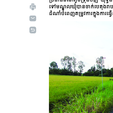
ប្រជាជននៅភូមិទ្រុងប៊ិញ ឃុំទ្វឹ
ទៅមណ្ឌលឃុំបានចាក់បេតុងរាបរល
ដំណាំបំពេញតម្រូវការក្នុងកា