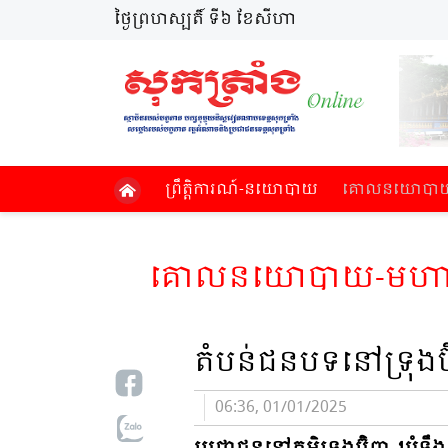
ថ្ងៃព្រហស្បតិ៍ ទី៦ ខែសីហា
ព្រឹត្តិការណ៍​-នយោបាយ
គោល​នយោបាយ​-
គោល​នយោបាយ​-មហាសាម
តំបន់ជនបទនៅទ្រុងប៊
06:36, 01/01/2025