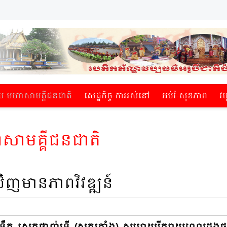
មហាសាម​គ្គីជនជាតិ​
សេដ្ឋកិច្ច-ការរស់​នៅ
អប់​រំ-សុខភាព
វប
​គ្គីជនជាតិ​
ិញមានភាពវិវឌ្ឍន៍