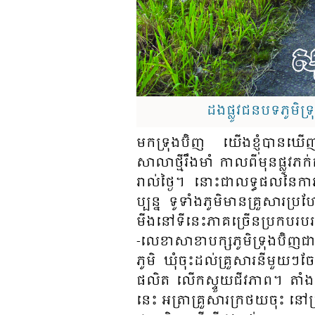
ដងផ្លូវជនបទភូមិទ្រ
មក​ទ្រុង​ប៊ិ​ញ យើង​ខ្ញុំ​បាន​​ឃើញ​
សាលា​ថ្មី​រឹង​មាំ កាល​​ពីមុន​ផ្លូវ​ភក់​
រាល់​ថ្ងៃ​។ នោះ​ជាលទ្ធ​ផល​នៃ​​ការ​​រួម​
ប្បន្ន​ ទូទាំង​​ភូមិ​​មា​នគ្រួ​សារ​ប្រ
មីង​នៅ​ទីនេះ​ភាគ​ច្រើន​ប្រ​កប​របរក
-លេខា​សាខា​បក្ស​ភូមិ​​ទ្រុង​​ប៊ិញ​ជា
ភូមិ​​ ឃុំ​ចុះ​ដល់​គ្រួ​សារ​នីមួយ​ៗ​
ផលិត​ លើ​ក​ស្ទួយ​​ជីវភាព​​។ តាំង​
នេះ​ អត្រា​​គ្រួ​សារ​ក្រថយ​ចុះ​ នៅ​ត្