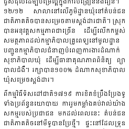
ជួស​ជុល​ដើម្បី​បម្រើ​ល្អ​ក្នុង​ការ​បង្រៀន​និង​រៀន​។​
១២
/
១២​ សា​លា​នៅ​លើ​ភូមិ​ដ្ឋាន​ឃុំ​នៅតំ​បន់​ជន​
ជាតិ​ភាគ​​​តិច​បាន​សម្រេច​តាម​ស្តង់​ដារជាតិ​។ ​ស្រុក​
បាន​អនុ​វត្ត​សកម្ម​ភាព​ជាច្រើន​ ដើម្បី​លើក​កម្ពស់​
សម​ត្ថ​ភាព​ដល់​កម្មាភិ​បាលគ្រូ​ពេទ្យ​នៅ​មូល​ដ្ឋាន ​
បញ្ជូន​កម្មា​ភិ​បាល​ជំនាញបំពេញការងារដំណាក់​
សុខា​ភិបាល​ឃុំ ​ដើម្បី​ធានា​គុណ​ភាព​ពិនិត្យ​ ព្យា​
បាល​​ជំងឺ។ ​រក្សា​បាន​១០០
%
​ ដំណាក​សុខា​ភិ​បាល​
ឃុំ​សម្រេច​​ស្តង់​ដារ។
ពីកម្ម​វិធី​ទិស​ដៅ​ជាតិ​១៧១៩ ​ការ​ខិត​ខំ​ប្រឹង​ប្រែង​ទូ
ទាំង​ប្រ​ព័ន្ធ​នយោ​បាយ​ ការ​រួម​កម្លាំង​គប់​វាល់​យ៉ាង​
សកម្ម​របស់​ប្រ​ជាជន​ មក​ដល់​ពេល​នេះ ​តំ​បន់ជន​
ជាតិ​ភាគ​តិ​ចនៅ​មីទូបាន​ប្រែថ្មី។​ ផ្ទះ​នៅ​ដែល​ទ្រុឌ