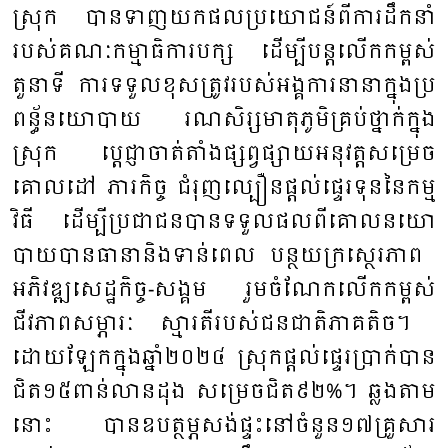
ស្រុក បាន​ទាញ​យក​ផល​ប្រ​យោជន៍​ពី​ការ​ដឹក​នាំ​
របស់​គណៈ​កម្មាធិការ​បក្ស ​ដើម្បី​បន្ត​លើក​កម្ពស់​
តួនាទី ​ការ​ទទួល​ខុស​ត្រូវ​របស់​អង្គ​ការ​នា​នា​ក្នុង​ប្រ​
ពន័្ធ​នយោ​បាយ ​រណសិរ្សមាតុ​ភូមិ​គ្រប់​ថ្នាក់​ក្នុង​
ស្រុក ​ប្តេជ្ញាចាត់​តាំង​ផ្សព្វ​ផ្សាយ​អនុ​វត្ត​សម្រេច​
គោល​ដៅ​ ភារកិច្ច ​ជំរុញ​ល្បឿន​ផ្តល់​ផ្ទេរ​ទុន​នៃ​កម្ម​
វិធី ​ដើម្បី​ប្រ​ជាជន​បាន​ទទួល​ផល​ពី​គោល​នយោ​
បាយ​បាន​ធា​នា​និង​ទាន់​ពេល ​បន្ថយ​ក្រ​ស្ថេរភាព ​
អភិវឌ្ឍ​សេដ្ឋ​កិច្ច​-សង្គម​ រួម​ចំ​ណែក​លើក​កម្ពស់​
ជីវភាព​សម្ភារៈ​ ស្មារតី​របស់​ជន​ជាតិ​ភាគ​តិច។ ​
ដោយ​ឡែកក្នុង​ឆ្នាំ​២០២៤ ​ស្រុក​ផ្តល់​ផ្ទេរ​ប្រាក់​បាន​
ជិត​១៥​ពាន់​លាន​ដុង ​សម្រេច​ជិត​៩២%។ ​ឆ្លង​តាម​
នោះ ​បាន​ឧប​ត្ថម្ភ​សង់​ផ្ទះ​នៅ​ចំ​នួន​១៧​គ្រួសារ​