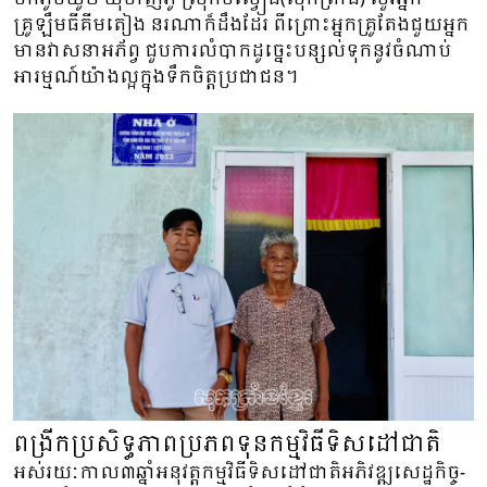
គ្រូឡឹមធីគីមតៀង នរណាក៏ដឹងដែរ ពីព្រោះអ្នកគ្រូតែងជួយអ្នក
មានវាសនាអភ័ព្វ ជួបការលំបាកដូច្នេះបន្សល់ទុកនូវចំណាប់
អារម្មណ៍យ៉ាងល្អក្នុងទឹកចិត្តប្រជាជន។
ពង្រីកប្រសិទ្ធភាពប្រភពទុនកម្មវិធីទិសដៅជាតិ
អស់រយៈកាល៣ឆ្នាំអនុវត្តកម្មវិធីទិសដៅជាតិអភិវឌ្ឍសេដ្ឋកិច្ច-