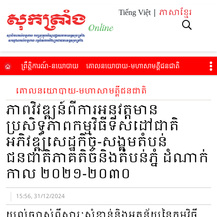
Tiếng Việt |
ភាសាខ្មែរ
ព្រឹត្តិការណ៍​-នយោបាយ
គោល​នយោបាយ​-មហាសាម​គ្គីជនជាតិ​
សេដ្ឋកិច្ច-ការរស់​នៅ
អប់​រំ-សុខភាព
វប្បធម៌​-កីឡា-ទេស​ចរណ៍​
វីដេអូ
គោល​នយោបាយ​-មហាសាម​គ្គីជនជាតិ​
អានកាសែតបោះពុម្ព
ភាពវិវឌ្ឍន៍ពីការអនុវត្តមាន
ប្រសិទ្ធភាពកម្មវិធីទិសដៅជាតិ
អភិវឌ្ឍសេដ្ឋកិច្ច-សង្គមតំបន់
ជនជាតិភាគតិចនិងតំបន់ភ្នំ ដំណាក់
កាល ២០២១-២០៣០
15:56, 31/12/2024
យល់ច្បាស់ពីសារៈសំខាន់និងអត្ថន័យនៃកម្មវិធី