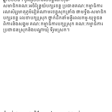
ឆ្នាំ២០២៥។ ចូលរួមមានសមិត្តងោហ៊ុង-
សមាជិកគណៈអចិន្រ្តៃយ៍បក្សខេត្ត ប្រធានគណៈកម្មាធិការ
រណសិរ្សមាតុភូមិវៀតណាមខេត្តសុកត្រាំង ផាមទ្វឹង-សមាជិក
បក្សខេត្ត លេខាបក្សស្រុក ថ្នាក់ដឹកនាំមន្ទីរពលកម្ម-យុទ្ធជន
ពិការនិងសង្គម គណៈកម្មាធិការបក្សស្រុក គណៈកម្មាធិការ
ប្រជាជនស្រុកនិងបណ្តាឃុំ ទីរួមស្រក។