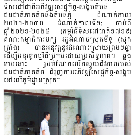
ទិសដៅជាតិអភិវឌ្ឍសេដ្ឋកិច្ច-សង្គមតំបន់
ជនជាតិភាគតិចនិងតំបន់ភ្នំ ដំណាក់កាល​
២០២១-២០៣០ ដំណាក់កាលទី១: ចាប់ពី
ឆ្នាំ២០២១-២០២៥ (កម្មវិធីទិសដៅជាតិ១៧១៩)
គណៈកម្មាធិការបក្ស រដ្ឋអំណាចស្រុកមីទូ (សុក
ត្រាំង) បានអនុ​វត្ត​នូវដំណោះស្រាយព្រមៗគ្នា
ដើម្បីអនុវត្តកម្មវិធីប្រកបដោយប្រសិទ្ធភាព។ ឆ្លង
តាមនោះ រួមចំណែកលើកស្ទួយជីវភាពរបស់
ជនជាតិភាគតិច ជំរុញការអភិវឌ្ឍសេដ្ឋកិច្ច-សង្គម
នៅលើភូមិដ្ឋានស្រុក។