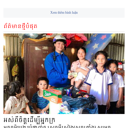
Xem thêm bình luận
ព័ត៌មានថ្មីបំផុត
អស់ពីចិត្តដើម្បីអ្នកក្រ
មកភូមិឃូ២ ឃុំថាញ់ភូ ស្រុកមីស្វៀង(សុកត្រាំង) សួរអ្នក