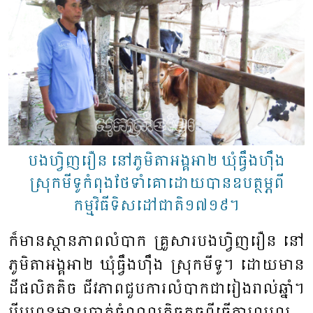
បងហ្វិញរឿន នៅភូមិតាអង្គអា២ ឃុំធ្វឹងហ៊ឹង
ស្រុកមីទូកំពុងថែទាំគោដោយបានឧបត្ថម្ភពី
កម្មវិធីទិសដៅជាតិ១៧១៩។
ក៏មានស្ថានភាពលំបាក គ្រួសារបង​ហ្វិញរឿន ​នៅ​
ភូមិ​តាអង្គ​អា​២ ​ឃុំ​ធ្វឹង​ហ៊ឹង ​ស្រុក​មីទូ។ ​ដោយ​មាន​
ដី​ផលិត​តិច​ ​ជីវភាព​ជួប​ការ​លំ​បាក​ជារៀងរាល់​ឆ្នាំ។​