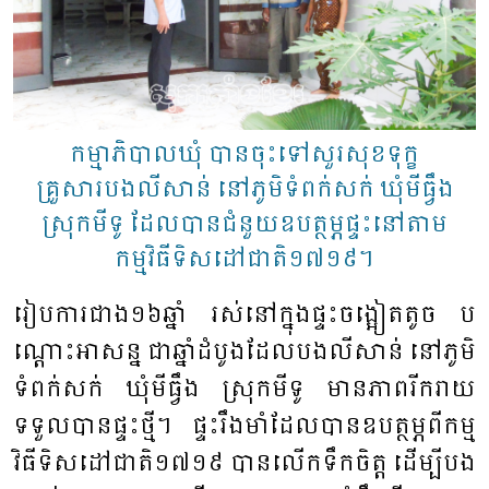
កម្មាភិបាលឃុំ បានចុះទៅសួរសុខទុក្ខ
គ្រួសារបងលីសាន់ នៅភូមិទំពក់សក់ ឃុំមីធ្វឹង
ស្រុកមីទូ ដែលបានជំនួយឧបត្ថម្ភផ្ទះនៅតាម
កម្មវិធីទិសដៅជាតិ១៧១៩។
រៀប​ការ​ជាង​១៦ឆ្នាំ រស់​នៅ​ក្នុង​ផ្ទះ​ចង្អៀតតូច ប​
ណ្តោះ​អា​សន្ន ជាឆ្នាំដំបូង​ដែល​បង​លីសាន់ ​នៅ​ភូមិ​
ទំ​ពក់​សក់​ ឃុំ​មី​ធ្វឹង ​ស្រុក​មី​ទូ ​មាន​ភាព​រីក​រាយ​​
ទទួល​បាន​ផ្ទះ​ថ្មី។ ​ផ្ទះ​រឹង​មាំ​ដែល​បាន​ឧប​ត្ថម្ភ​ពីកម្ម​
វិធី​ទិស​ដៅ​ជាតិ​១៧១៩ ​បាន​​លើក​ទឹក​ចិត្ត​​ ដើម្បី​បង​