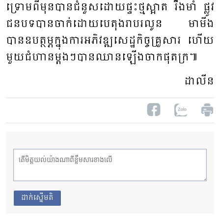
ទ្រោម​ពីមុន​បាន​ជំនួស​ដោយ​ផ្ទះ​ថ្ម​ស្អាត រឹង​មាំ ផ្លូវ​
ជន​បទ​បាន​ចាក់ដោយ​បេតុង​រាប​រលូន ​មា​មីង​
បានឧប​ត្ថម្ភ​​ក្នុងការអភិវឌ្ឍ​សេដ្ឋ​កិច្ច​គ្រួសារ ​ហើយ
មួយ​ជំហាន​ម្តងៗបាន​ឈាន​ឡើង​ចាក​ផុត​ក្រ៕
ដា​លីន
ដាក់ស្នើមតិ