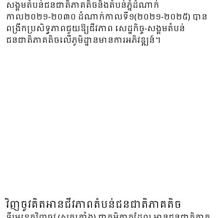
សង្គមតំបន់ជនជាតិភាគតិចនិងតំបន់ភ្នំដំណាក់
កាល២០២១-២០៣០ ដំណាក់កាលទី១(២០២១-២០២៥) បាន
ពង្រីកប្រសិទ្ធភាពជួយឱ្យជីវភាព សេដ្ឋកិច្ច-សង្គមតំបន់
ជនជាតិភាគតិចលើភូមិដ្ឋានមានការអភិវឌ្ឍន៍។
វិញចូវគិតអានជីវភាពតំបន់ជនជាតិភាគតិច
ទីរួមខេត្តវិញចូវ (សុកត្រាំង) ជាភូមិភាគដែល មានជនជាតិភាគ