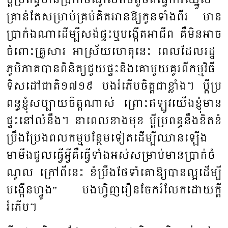
​ប្តីប្រ​ពន្ធ​មានប្រាក់​ចំ​ណូល​តិចតួច​ពី​ធ្វើ​ការ​ឈ្នួល ​
គ្រាន់​តែ​សម្រាប់គ្រប់​​​គិត​អាន​ឱ្យកូន​ទាំង​ពីរ ​មាន​
ប្រាក់ឯណាដើម្បីសង់​ផ្ទះ​ឬ​បង្កើត​អា​ជីព គឺ​មិន​អាច​
ចំពោះគ្រួសារ ​អាស្រ័យហេតុ​នេះ ពេល​ដែល​​រដ្ឋ ​
ភូមិ​ភាគ​បាន​ពិនិត្យ​ជួយ​ផ្ទះ​និង​គោ​មួយ​គូរ​ពី​កម្ម​វិធី​
ទិស​ដៅ​ជាតិ​១៧១៩​ បង​រំភើប​ចិត្ត​ជា​ខ្លាំង។ ​ប្តីប្រ​
ពន្ធ​ខ្ញុំ​សប្បាយ​ចិត្ត​ណាស់ ​ព្រោះ​ឥឡូវ​យើង​ខ្ញុំមាន​
ផ្ទះនៅ​លំ​នឹង​។ ​នា​ពេល​ខាង​មុខ ​ប្តី​ប្រ​ពន្ធ​នឹង​ខិត​ខំ​
ប្រឹង​ប្រែង​ពល​កម្ម​​បន្ថែម​ទៀតដើម្បីឈាន​ឡើង ​
មាមីង​ជួល​ធ្វើ​អ្វី​គឺ​ធ្វើទាំង​អស់​សម្រាប់​មាន​ប្រាក់​ចំ​
ណូល ​ក្រៅ​ពី​នេះ ​ខំប្រឹង​ថែ​ទាំ​គោ​ឱ្យ​បាន​ល្អដើម្បី​
បង្កើន​ហ្វូង” ​បង​ហ្វិញរឿន​​ចែក​រំលែក​ដោយ​ក្តី​
រំភើប​។