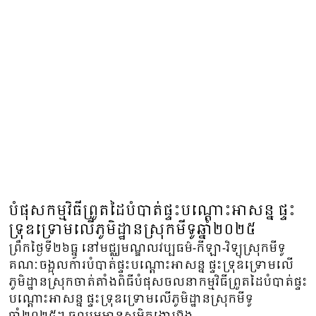
បំផុសកម្មវិធីព្រួតដៃបំបាត់ផ្ទះបណ្តោះអាសន្ន ផ្ទះ
ទ្រុឌទ្រោមលើភូមិដ្ឋានស្រុកមីទូឆ្នាំ២០២៥
ព្រឹកថ្ងៃទី២៦ធ្នូ នៅមជ្ឈមណ្ឌលវប្បធម៌-កីឡា-វិទ្យុស្រុកមីទូ
គណៈចង្អុលការបំបាត់ផ្ទះបណ្តោះអាសន្ន ផ្ទះទ្រុឌទ្រោមលើ
ភូមិដ្ឋានស្រុកចាត់តាំងពិធីបំផុសចលនាកម្មវិធីព្រួតដៃបំបាត់ផ្ទះ
បណ្តោះអាសន្ន ផ្ទះទ្រុឌទ្រោមលើភូមិដ្ឋានស្រុកមីទូ