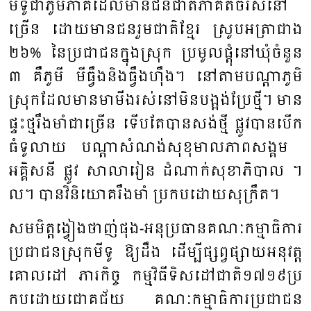
មីទូ​ជា​ភូមិ​ភាគ​ដែល​មាន​ជន​ជាតិ​ភាគ​តិច​រស់​នៅ​
ច្រើន ​ដោយ​មាន​ជន​រួម​ជាតិ​ខ្មែរ ​ស្រូប​អត្រា​ជាង​
២៦% ​នៃ​ប្រ​ជា​ជន​ក្នុង​ស្រុក ​ប្រ​មូល​ផ្តុំ​នៅ​​ឃុំ​ចំ​នួន​
៣ ​គឺ​​ភូមី ​មី​ធ្វឹង​និង​ធ្វឹង​ហ៊ឹង។ ​នៅ​តាម​បណ្តា​ភូមិ​
ស្រុក​ដែលមានមា​មីងរស់នៅ​មិន​បង្អង់​ប្រែថ្មី។ មាន​
ផ្ទះ​ថ្មរឹង​មាំ​ជា​ច្រើន ​ទើប​តែ​បាន​សង់​ថ្មី ​ផ្លូវ​បាន​បើក​
ធំទូលាយ ​បណ្តា​សំ​ណង់​សុខុមាល​ភាព​សង្គម ​
អគ្គិសនី ​ផ្លូវ​ សា​លា​រៀន ​ដំណាក់​សុខា​ភិ​បាល​ ។
ល។ ​បាន​វិនិយោគ​រឹង​មាំ ​ប្រកបដោយ​សុក្រឹត។
សម​មិត្ត​ង្វៀង​ថា​ញ់​ផុង​-​អនុប្រធាន​គណៈ​កម្មាធិការ​
ប្រ​ជា​ជន​ស្រុក​មីទូ ​ឱ្យ​ដឹង ​ដើម្បី​ផ្សព្វ​ផ្សាយ​អនុ​វត្ត​
គោល​ដៅ​ ភារកិច្ច​ កម្ម​វិធី​ទិស​ដៅ​ជាតិ​១៧១៩ប្រ​
កប​ដោយ​ជោគ​ជ័យ​ គណៈ​កម្មាធិការ​ប្រ​ជា​ជន​