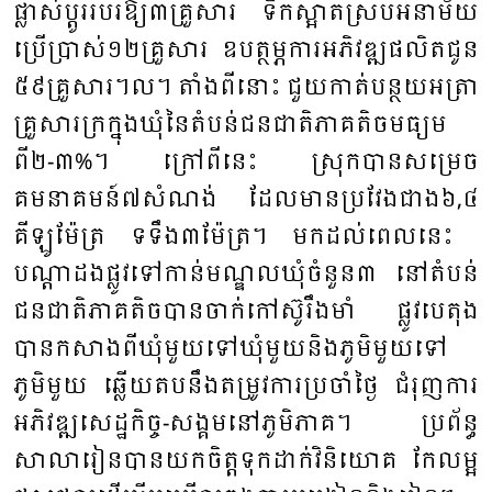
ផ្លាស់​ប្តូរ​របរ​ឱ្យ៣​គ្រួសារ​ ទឹក​ស្អាតស្របអនាម័យ
ប្រើប្រាស់​១២គ្រួសារ​ ឧប​ត្ថម្ភ​ការ​អភិវឌ្ឍ​ផលិត​ជូន​
៥៩គ្រួសារ​។ល។​ តាំង​ពីនោះ​ ជួយ​កាត់​បន្ថយ​អត្រា​
គ្រួសារ​ក្រ​ក្នុង​​ឃុំនៃ​តំ​បន់​ជន​ជាតិ​ភាគ​តិ​ចមធ្យម​
ពី២-៣
%
។​ ក្រៅ​ពី​នេះ ​ស្រុក​បានសម្រេច​
គមនាគមន៍​៧​សំ​ណង់ ​ដែល​មាន​ប្រ​វែង​ជាង​៦
,
៤​
គីឡូ​ម៉ែត្រ​ ទទឹង៣ម៉ែត្រ។ ​មក​ដល់​ពេល​នេះ ​
បណ្តា​ដង​ផ្លូវ​ទៅ​កាន់​មណ្ឌលឃុំ​ចំនួន​៣ នៅតំបន់​
ជន​ជាតិ​ភាគ​តិ​ចបាន​ចាក់កៅ​ស៊ូរឹងមាំ ផ្លូវ​បេតុង
បាន​កសាង​ពីឃុំ​មួយ​ទៅ​ឃុំ​មួយ​និង​ភូមិ​មួយ​ទៅ​
ភូមិ​មួយ ​ឆ្លើយ​តប​នឹង​តម្រូវ​ការ​ប្រ​ចាំថ្ងៃ ​ជំរុញ​ការ​
អភិវឌ្ឍ​សេដ្ឋ​កិច្ច​-សង្គម​នៅ​ភូមិ​ភាគ​។ ប្រ​ព័ន្ធ​
សាលា​រៀន​បាន​យក​ចិត្ត​ទុក​ដាក់​វិនិយោគ ​កែ​លម្អ​