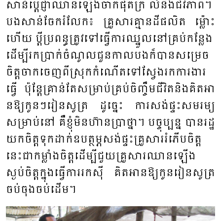
សាន់​ប្តេជ្ញា​ឈាន​ឡើង​ចាក​ផុត​ក្រ​ លំ​នឹង​ជីវភាព​។ ​
បង​សាន់​ចែក​រំលែក៖ ​គ្រួសារ​គ្មាន​ដី​ផលិត ​ម៉្ល៉ោះ
ហើយ ​ប្តីប្រ​ពន្ធ​ត្រូវ​ទៅ​ធ្វើការ​ឈ្នួលនៅ​គ្រប់កន្លែង
ដើម្បី​រក​ប្រាក់​ចំ​ណូល​ជួន​កាល​បង​ក៏បានសម្រេច​
ចិត្ត​ចាក​ចេញ​ពី​ស្រុក​កំ​ណើត​ទៅ​ស្វែង​រកការ​ងារ
ធ្វើ​​ ប៉ុន្តែគ្រាន់​តែសម្រាប់​គ្រប់​ចិញ្ចឹម​ជីវិត​និង​គិត​អា​
នឱ្យ​កូនៗ​រៀន​សូត្រ ​ដូច្នេះ​ ការ​សង់​ផ្ទះ​សម​រម្យ​
សម្រាប់​នៅ​ គឺ​ខ្ញុំ​មិន​ហ៊ានប្រាថ្នា។​ បច្ចុប្បន្ន ​បាន​រដ្ឋ​
យក​ចិត្ត​ទុក​ដាក់​ឧប​ត្ថម្ភ​សង់​ផ្ទះ​គ្រួសារ​រំភើប​ចិត្ត ​
នេះ​ជាកម្លាំង​ចិត្ត​ដើម្បីជួយ​គ្រួសារ​​ឈាន​ឡើង​
ស្ងប់ចិត្ត​ក្នុង​ធ្វើ​ការ​រកស៊ី ​គិត​អា​នឱ្យ​កូន​រៀន​សូត្រ​
ចប់​ចុង​ចប់​ដើម។