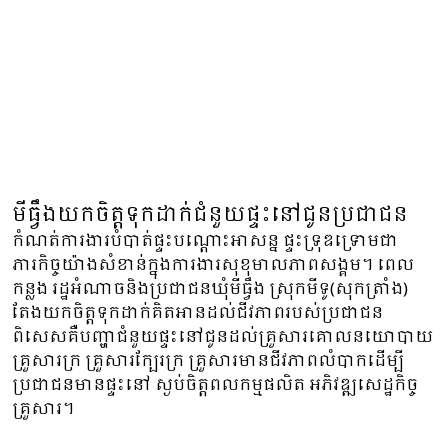
មីធ្វឹងយកចិត្តទុកដាក់ជំនួយផ្ទះនៅជូនប្រជាជន
កំណត់ការងារបំបាត់ផ្ទះបណ្តោះអាសន្ន ផ្ទះទ្រុឌទ្រោមជា
ភារកិច្ចយ៉ាងសំខាន់ក្នុងការងារសុខុមាលភាពសង្គម។ ពេល
កន្លង រដ្ឋអំណាចនិងប្រជាជនឃុំមីធ្វឹង ស្រុកមីទូ(សុកត្រាំង)
តែងយកចិត្តទុកដាក់គិតអានដល់ជីវភាពរបស់ប្រជាជន
ពិសេសគឺបញ្ហាជំនួយផ្ទះនៅជូនដល់គ្រួសារគោលនយោបាយ
គ្រួសារក្រ គ្រួសារក្បែរក្រ គ្រួសារមានជីវភាពលំបាកដើម្បី
ប្រជាជនមានផ្ទះនៅ ស្ងប់ចិត្តពលកម្មផលិត អភិវឌ្ឍសេដ្ឋកិច្ច
គ្រួសារ។