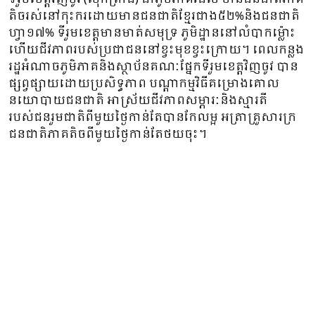
តិចរស់នៅកុះករដោយមានជនជាតិខ្មែរជាង៥២%និងជនជាតិ
ហ្វា១៧% ទីរួមខេត្តមានមាត់សមុទ្រ ភូមិដ្ឋាននៅលំបាកម្ល៉ោះ
ហើយជីវភាពរបស់ប្រជាជននៅខ្វះមុខខ្វះក្រោយ។ ពេលកន្លង
រដ្ឋអំណាចភូមិភាគនិងស្ថាប័នគណៈផ្នែកទីរួមខេត្តវិញចូវ បាន
ផ្សព្វផ្សាយដោយប្រសិទ្ធភាព បណ្តាកម្មវិធីគម្រោងគោល
នយោបាយជនជាតិ អាស្រ័យជីវភាពសម្ភារៈនិងស្មារតី
របស់ជនរួមជាតិពីមួយថ្ងៃកាន់តែបានកែលម្អ អត្រាគ្រួសារក្រ
ជនជាតិភាគតិចពីមួយថ្ងៃកាន់តែថយចុះ។