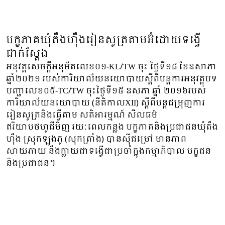
បក្ខភាគឃុំតឹងហ៊ឹងរៀនសូត្រតាមអ៊ំដោយទង្វើ
ជាក់ស្តែង
អនុវត្តសេចក្តីអនុម័តលេខ០១-KL/TW ចុះ ថ្ងៃទី១៨ ខែឧសាភា
ឆ្នាំ២០២១ របស់ការិយាល័យនយោបាយស្តីពីបន្តការអនុវត្តបទ
បញ្ជាលេខ០៥-TC/TW ចុះថ្ងៃទី១៥ ឧសភា ឆ្នាំ ២០១៦របស់
ការិយាល័យនយោបាយ (នីតិកាលXII) ស្តីពីបន្តជម្រុញការ
រៀនសូត្រនិងធ្វើតាម សតិអារម្មណ៍ សីលធម៌
ឥរិយាបថហូជីមិញ រយៈពេលកន្លង បក្ខភាគនិងប្រជាជនឃុំតឹង
ហ៊ឹង ស្រុកឡុងភូ (សុកត្រាំង) បានស៊ីជម្រៅ មានភាព
សាយភាយ នឹងក្លាយជាទង្វើជាប្រចាំក្នុងកម្មាភិបាល បក្ខជន
និងប្រជាជន។