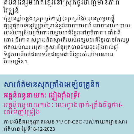
តំបន់ជនរួមជាតិខ្មែរនៅស្រុកចូវថាញ់មានភាព
វិវឌ្ឍន៍
ប៉ុន្មានឆ្នាំកន្លង ស្រុកចូវថាញ់ (សុកត្រាំង) បានប្រមូលផ្តុំ
ផ្សព្វផ្សាយអនុវត្តគ្រប់គ្រាន់នូវគោលការណ៍ គោលនយោបាយ
របស់បក្សនិងរដ្ឋចំពោះជនរួមជាតិខ្មែរនៅភូមិភាគ។ តាំងពី
នោះ ជីវភាព សម្ភារៈនិងស្មារតីរបស់ជនរួមជាតិខ្មែរបានកែលម្អ
ឥតឈប់ឈរ អត្រាគ្រួសារខ្មែរក្របានថយចុះរៀងរាល់ឆ្នាំ
ទិដ្ឋភាពតំបន់ជនបទនៃជនរួមជាតិខ្មែររស់នៅមានភាព
រីកចម្រើន។
សារព័ត៌មានសុកត្រាំងអេឡិចត្រូនិក
អគ្គនិពន្ធនាយកៈ ង្វៀងវ៉ាំងទ្រីវ
អគ្គនិពន្ធនាយករងៈ លេហ្វាងបាក់-ត្រឹងធីធូថាវ-
លេមិញទ្រឿង
តាមលិខិតអនុញ្ញាតលេខ 71/ GP-CBC របស់នាយកដ្ឋានសារ
ព័ត៌មាន ថ្ងៃទី18-12-2023