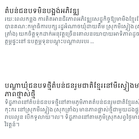
តំបន់ជនបទមិនបង្អង់អភិវឌ្ឍ
រយៈ​ពេល​កន្លង​ ការ​គិត​អាន​ជីវភាព​អភិ​វឌ្ឍ​សេដ្ឋ​កិច្ច​ឱ្យ​មា​មីង​ខ្មែរ​
បាន​គណៈ​កម្មា​ធិការ​បក្ស​ រដ្ឋ​អំ​ណាច​ឃុំ​ដាយ​តឹម ស្រុក​មីស្វៀង (
ត្រាំង​) យក​ចិត្ត​ទុក​ដាក់​អនុ​វត្ត​ច្រើន​គោល​នយោ​បាយ​អា​ទិ​ភាព​ដូ
ត្ថម្ភ​ផ្ទះ​នៅ​ ឧប​ត្ថម្ភ​ទុន​បណ្តុះ​បណ្តាល​របរ ...
បណ្តាឃុំជនបទថ្មីតំបន់ជនរួមជាតិខ្មែរនៅមីស្វៀង
ភាពថ្មាស់ថ្មី
ទិដ្ឋ​ភាព​នៅ​តំ​បន់​ជន​បទ​ថ្មី​នៅ​តាម​ភូមិ​ភាគ​តំ​បន់​ជន​រួម​ជាតិ​ខ្មែរ​រស
កុះ​ករ នៅ​ស្រុក​មី​ស្វៀង​ (សុក​ត្រាំង​) មាន​ភាព​ផ្លាស់​ថ្មី​ជា​មួយ​ដង​ផ្លូ
រាប​រលូន​ បើក​ទូលាយ​។ល។ ទិដ្ឋ​ភាព​នៅ​តាម​ភូមិ​ស្រុក​សព្វ​ថ្ងៃ​មា
វិវត្តន៍​។