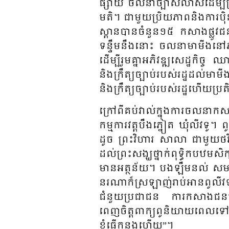
ផ្សាយ​ ចលនា​ច្បាស់​លាស់​ដើម្បី​
មតិ​។ ជា​មួយ​ប្រិយ​ភាព​និង​ការ​ប
ស្ពាន​បាន​ចំ​នួន​១៥ កសាង​ផ្លូវ​
ទន្ទឹម​នឹង​នោះ​ ចលនា​មា​មីង​នៅ​ភ
ដើម្បី​រួម​គ្នា​អភិ​វឌ្ឍ​សេដ្ឋ​កិច
និង​ក្រឹត្យ​ច្បាប់​របស់​រដ្ឋ​ដល់
និង​ក្រឹត្យ​ច្បាប់​របស់​រដ្ឋ​ហើយ​ប្រតិ
ក្រៅ​ពីគប់​វាល់​ក្នុង​ការ​ចលនា​កសាង
កម្ម​ការ​វត្ត​បឹង​ភ្នៀត​ ឃុំ​លីវ​ទូ
ដូច​ ព្រះ​វិហារ​ សាលា​ ជាមួយ​ថវិក
ដល់​ព្រះ​សង្ឃ​ថ្នាក់​ពុទ្ធិក​បឋម​សិក្
មាន​អត្ថ​ន័យ​។ បង​ឡឹម​នល់ សមាជិក​គ
នរណា​ក៏​ស្រ​ឡាញ់​រាប់​អាន​ពូ​លីវ​ទា
ជំនួយ​ប្រ​ជា​ជន​ ការ​កសាង​ជន​បទ​ថ្មី​ន
ពេញ​ចិត្ត​ពាក្យ​ពូ​និយាយ​ពេល​ទៅ​ចលន
ខ្ញុំ​ធ្វើ​កន្លង​ហើយ​”។