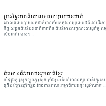
ប្រសិទ្ធភាពពីគោលនយោបាយជនជាតិ
គោលន​យោ​បាយ​ជន​ជាតិ​បាន​នាំ​មក​នូវ​ផល​ប្រ​យោជន៍​ដល់​ជីវ​ភាព
កិច្ច-សង្គម​តំបន់​ជនជាតិ​ភាគ​តិច តំបន់​មាន​លក្ខណៈ​សេដ្ឋ​កិច្ច-សង
លំបាក​ពិសេស​។ ...
គិតអានជីវភាពជនរួមជាតិខ្មែរ
ឃុំ​ឡុង​ភូ ស្រុក​ឡុង​ភូ (សុក​ត្រាំង​) ជាតំ​បន់​មាន​​ជន​រួម​ជាតិ​ខ្មែរ​រស់
ច្រើន​ ប៉ុន្មានឆ្នាំ​កន្លង​ តែង​បាន​គណៈ​កម្មា​ធិការ​បក្ស​ រដ្ឋ​អំ​ណាច​ ...