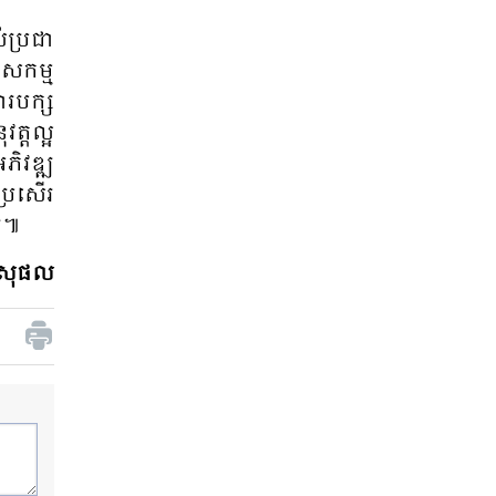
​ប្រ​ជា​
​សកម្ម​
រ​បក្ស​
្ត​ល្អ​
ិ​វឌ្ឍ​
្រ​សើរ​
្ឍ៕
​-សុផល