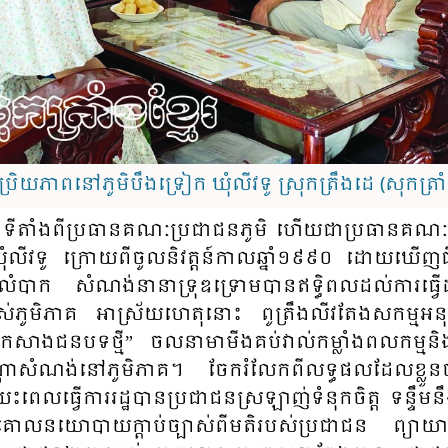
ានប្រិយភាពនៅភូមិបឹងទ្រៀក ឃុំលីវទូ ស្រុកត្រឹងដេ (សុកត្រា
ាទី​តាំង​ពី​ប្រ​ធាន​គណៈ​ប្រ​ជា​ជន​ភូមិ​ ហើយ​ជា​ប្រ​ធាន​គណៈ​ក
ឃុំ​លីវ​ទូ​ ក្រោយ​ពី​ចូល​និវត្ត​ន៍​កាល​ឆ្នាំ​១៩៩០ ដោយ​ឃើញ​
ារ​លំ​បាក​ សំ​ណង់​នា​នា​ទ្រុឌ​ទ្រោម​បាន​ឥទ្ធិពល​ដល់​ការ​ធ្វើ
់​​ភូមិ​ភាគ​ អា​ស្រ័យ​ហេតុ​នោះ​ ពូ​ត្រឹង​លីវ​តែង​សកម្ម​​អនុ​វត
កសាង​ជន​បទ​ថ្មី​” ចលនា​មា​មីង​គប់​វាល់​កម្លាំង​ពល​កម្ម​និង
តា​សំ​ណង់​នៅ​ភូមិ​ភាគ​។ ចែក​រំ​លែក​ពី​លទ្ធ​ផល​ដែល​ខ្លួន
យះពេលធ្វើ​ការ​រដ្ឋ​បាន​ប្រ​ជា​ជន​ស្រ​ឡាញ់​​ទំ​នុក​ចិត្ត​ ទន្ទឹម​
ប​គោល​នយោ​បាយ​ក្តាប់​ច្បាស់​ពី​មតិ​​របស់​ប្រ​ជា​ជន​ ព្យា​យាម​