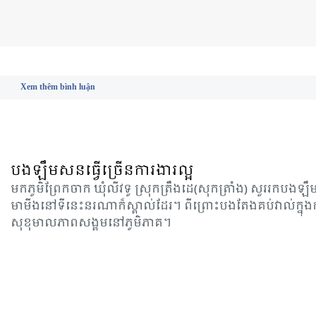
Xem thêm bình luận
បងឡឹមសនធ្វើច្រើនការងារល្អ
មក​ភូមិ​ព្រែក​ចាក​ ឃុំ​លីវ​ទូ ស្រុក​ត្រឹង​ដេ​(សុក​ត្រាំង​) សួរ​រក​បង​ឡ
មា​មីង​នៅ​ទីនេះ​នរ​ណា​ក៏​ស្គាល់​ដែរ​។ ពី​ព្រោះ​បង​តែង​គប់​វាល់​ក្នុង​ក
សុ​ខុ​មាល​ភាព​សង្គម​នៅ​ភូមិ​ភាគ​។