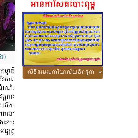
អានកាសែតបោះពុម្ព
ំង)
ម្មា​ធិ
ជីវភាព​
​ដំណើរ​
្ត​ការ​
​ថវិកា​
​ចលនា​
នឹង​នោះ​
ផ្សព្វ​