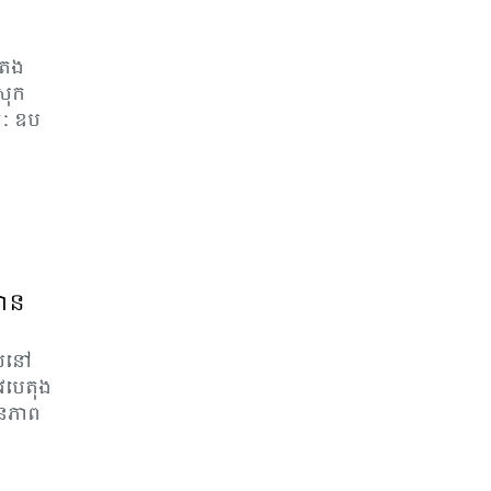
តែង​
សុក​
ចៈ ឧប​
មាន
់​នៅ​
វ​បេ​តុង​
ន​ភាព​