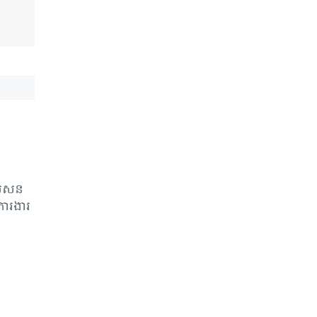
ឹម​សន​
ារ​ងារ​