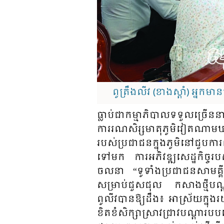
ពូត្រឹងលីវ (ខាងស្តាំ) អ្នកម
ធ្លាប់​ជា​កម្មា​ភិបាល​ទទួល​ច្រើន​ន
ការ​រណ​សិរ្ស​មា​តុ​ភូ​មិ​វៀត​ណាម​
របស់​ប្រ​ជា​ជន​ក្នុង​ភូមិ​នៅ​ជួប​ក
ទៅ​មក​ ការ​អភិ​វឌ្ឍ​សេដ្ឋ​កិច្ច​របស
ចលនា​ “ទូទាំង​ប្រ​ជា​ជន​សាម​គ្គី​
សម្រាប់​ជួស​ជុល​ កសាង​ថ្មី​បណ្
ពូលីវ​បាន​ឱ្យ​ដឹង​៖ អា​ស្រ័យ​ក្នុង​រ
ខិត​ខំ​សិក្សា​ស្រាវ​ជ្រាវ​បណ្តា​រប