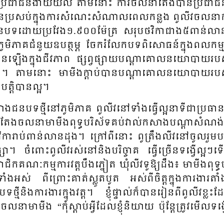
ប្រ​ជា​ជន​ងាយ​យល់​ តាម​នោះ​ ការ​​ចលនា​តែង​បាន​ប្រ​ជា​ជ
៉ិន​ប្រ​សប់​ក្នុង​ការ​សំ​ណេះ​សំ​ណាល​ពេល​កន្លង​ ពូ​លីវ​ចលន
ជន​បទ​ដោយ​ប្រ​វែង​១.៩០០​ម៉ែត្រ សរុប​ថវិកា​ជាង​៥​ពាន់​លា
ូមិ​ភាគ​ជំនួយ​ឧប​ត្ថម្ភ​ ចែក​រំលែក​បទ​ពិសោធន៍​ក្នុង​ពល​កម្
្ច​ ឈាន​ឡើង​ក្នុង​ជីវភាព​ ផ្សព្វ​ផ្សាយ​បណ្តា​គោល​នយោ​បាយ​របស
​មា​មីង។ តាម​នោះ​ មា​មីង​ក្តាប់​​បាន​បណ្តា​គោល​នយោ​បាយ​របស
​បត្តិ​បាន​ល្អ​។
​ជន​បទ​ថ្មី​នៅ​ភូមិ​ភាគ​ ពូ​លីវ​នៅ​ទាំង​ធ្វើ​ល្អ​នា​ទី​ជា​ប្រ​ធ
។ ពូ​តែង​ចលនា​មាមីង​ពុទ្ធ​បរិស័ទ​គប់​វាល់​កសាង​បណ្តា​សំ​ណង់​ក្នុ
ា​រាប់​ពាន់​លាន​ដុង​។ ក្រៅ​ពីនោះ​ ពូ​ត្រឹង​លីវ​នៅ​ចូល​រួម​ប
សា។ ចំ​ពោះ​ពូ​លីវ​រស់​នៅ​និង​បរិច្ចាគ​ ធ្វើ​ច្រើន​ទង្វើ​ល្អ​ៗ​ទើប
ណៈ​កម្ម​ការ​វត្ត​បឹង​ភ្នៀត​ ឃុំ​លីវ​ទូ​ឱ្យ​ដឹង​៖ មាមីង​ពុទ្ធ​
ំង​អស់​ ពី​ព្រោះ​គាត់​ស្លូត​បូត អស់​ពី​ចិត្ត​ក្នុង​ការ​ងារ​តាំង
ិង​ការ​ងារ​ក្នុង​វត្ត​។ ខ្ញុំ​ផ្ទាល់​ក៏​បាន​រៀន​ពី​ពូ​លីវ​ខ្លះ​ដែរ​និ
ា​មា​មីង “កុំ​ស្តាប់​អ្វី​ដែល​ខ្ញុំ​និយាយ ប៉ុន្តែ​ត្រូវ​មើល​ទង្