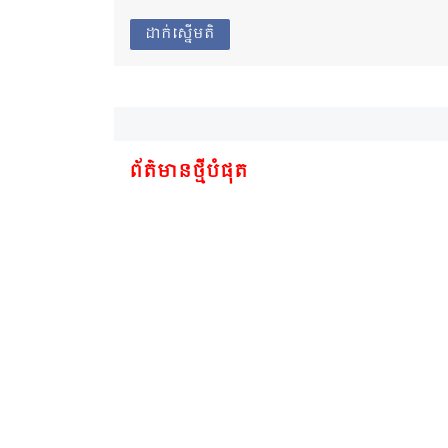
ដាក់ស្នើមតិ
ព័ត៌មានថ្មីបំផុត