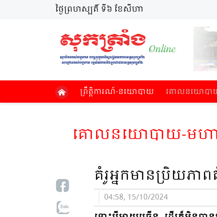
ថ្ងៃព្រហស្បតិ៍ ទី៦ ខែសីហា
ព្រឹត្តិការណ៍​-នយោបាយ
គោល​នយោបាយ​-
គោល​នយោបាយ​-មហាសាម
គំរូអ្នកមានប្រិយភាពត
04:58, 15/10/2024