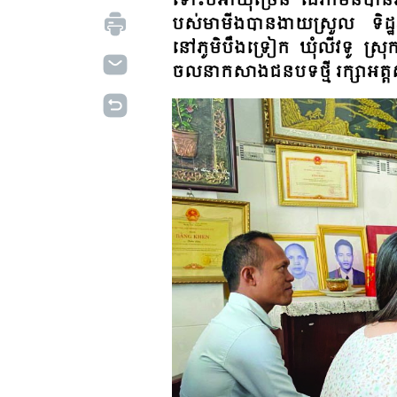
ទោះ​បី​អា​យុ​ច្រើន​ ដើរ​ក៏​មិន​បាន
បស់​មា​មីង​បាន​ងាយ​ស្រួល​ ទិដ្ឋ​ភាព
នៅ​ភូមិ​បឹង​ទ្រៀក ឃុំ​លីវ​ទូ ស្រុក​
ចលនា​កសាង​ជន​បទ​ថ្មី​ រក្សា​អត្ត​ស