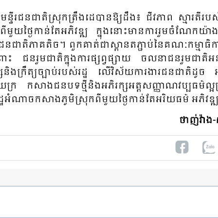
្ទីរ​ជន​ជាតិ​ស្រុក​ត្រឹង​ដេ​បាន​ឱ្យ​ដឹង​៖ ជីវភាព​ ស្មារ​តី​របស់​
​មួយ​ថ្ងៃ​កាន់​តែ​អភិ​វឌ្ឍ ក្នុង​នោះ​មាន​ការ​រួម​ចំ​ណែក​យ៉ាង
់​ជន​ជាតិ​ភាគ​តិ​ច។ ពួក​គាត់​ជាស្ពាន​ត​ភ្ជាប់​នៃ​គណៈ​កម្មា​ធិកា
ះ​ ជន​រួម​ជាតិ​ក្នុង​ការ​ផ្សព្វ​ផ្សាយ​ ចលនា​ជន​រួម​ជាតិ​អនុ​វត
ក្រឹត្យ​ច្បាប់របស់​រដ្ឋ​ លើ​វិស័យ​ការ​ងារ​ជន​ជាតិ​ដូច​ អភ
ថយ​ក្រ កសាង​ជន​បទ​ថ្មី​និង​អភិ​រក្ស​អត្ត​សញ្ញាណ​វប្ប​ធម៌​ល្អ​ប
្ឋ​អំ​ណាច​កសាង​ភូមិ​ស្រុក​ពីមួយ​ថ្ងៃ​កាន់​តែអរិយធម៌​ អភិ​វឌ
ថា​ញ់វ៉ាង