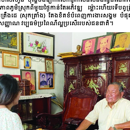
​រហ័ស​រហួន ប៉ុន្តែ​ចង់​ឱ្យ​ការ​លក់​ដូរ​កសិផល​និង​ធ្វើ​ដំណើរ​ទ
​ភូមិ​ស្រុក​ពី​មួយ​ថ្ងៃ​កាន់​តែ​អភិ​វឌ្ឍ ​ម៉្លោះ​ហើយ​ទើប​ពូ​ត្រ
ត្រឹង​ដេ (សុក​ត្រាំង​) តែង​ខិត​ខំ​បំ​ពេញ​ការ​ងារ​សង្គម​ បំ​ផុត​
ញ្ញា​ណ​ វប្ប​ធម៌​ប្រ​ពៃ​ណី​ល្អ​ប្រ​សើរ​របស់​ជន​ជាតិ​។