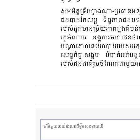
សមមិត្ត​ទ្រីវហ្វាងណា​-ប្រ​ធាន​អនុ​មន
ជន​បាន​កែ​លម្អ​ ទិដ្ឋ​ភាព​ជន​បទ​ពី
របស់​អ្នក​មាន​ប្រិយ​ភាព​ក្នុង​តំ​បន
រដ្ឋ​អំ​ណាច​ អង្គ​ការ​មហា​ជន​ចំ​ពោ
បណ្តា​គោល​នយោ​បាយ​របស់​បក្ស​និង​
សេដ្ឋ​កិច្ច​-សង្គម​ បំ​បាត់​អត់​បន្
របស់​ជន​ជាតិ​រួម​ចំ​ណែក​ជា​មួយ​រដ