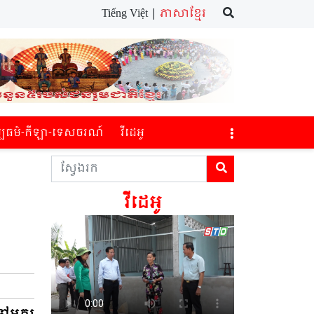
Tiếng Việt |
ភាសាខ្មែរ
្បធម៌​-កីឡា-ទេស​ចរណ៍​
វីដេអូ
វីដេអូ