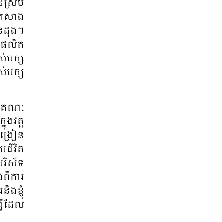
ន​ស្រប​
ា​កសាង​
ន​ដុង​។
ម​ផលិត​
់​បក្ស​
់​បក្ស​
ាន​គណៈ​
ង​វត្ត​
ង្រៀន​​
​ជីវិត​​
បរិស័ទ​
​ពីការ​
ង​ខ្ញុំ​
វើ​ដែល​