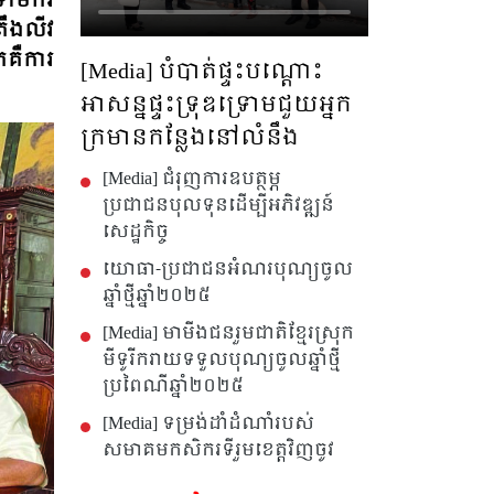
ៅ​មក​រ​
ឹង​លីវ​
គឺ​ការ​
[Media] បំបាត់ផ្ទះបណ្តោះ
អាសន្នផ្ទះទ្រុឌទ្រោមជួយអ្នក
ក្រមានកន្លែងនៅលំនឹង
[Media] ជំរុញការឧបត្ថម្ភ
ប្រជាជនបុលទុនដើម្បីអភិវឌ្ឍន៍
សេដ្ឋកិច្ច
យោធា-ប្រជាជនអំណរបុណ្យចូល
ឆ្នាំថ្មីឆ្នាំ២០២៥
[Media] មាមីងជនរួមជាតិខ្មែរស្រុក
មីទូរីករាយទទួលបុណ្យចូលឆ្នាំថ្មី
ប្រពៃណីឆ្នាំ២០២៥
[Media] ទម្រង់ដាំដំណាំរបស់
សមាគមកសិករទីរួមខេត្តវិញចូវ