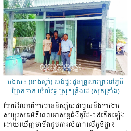
បងសន (ខាងស្តាំ) សង់ផ្ទះជូនគ្រួសារក្រនៅភូមិ
ព្រែកចាក ឃុំលីវទូ ស្រុកត្រឹងដេ (សុកត្រាំង)
ចែក​រំ​លែក​ពី​ការ​មាន​និស្ស័យ​ជា​មួយ​នឹង​ការ​ងារ​
សប្បុរ​ស​ធម៌​គឺ​ពេល​អា​សន្ន​ជំ​ងឺ​កូ​វីដ-​១៩​កើត​ឡើង​
ដោយ​ឃើញ​មា​មីង​ជួប​ការ​លំ​បាក​លើ​ភូមិ​ដ្ឋាន​