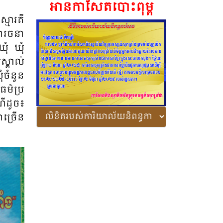
អានកាសែតបោះពុម្ព
្មារតី​
្ឋារចនា
ឃុំ ឃុំ
ស្គាល់​
​ចំនួន​
ធម៌ប្រ​
ណី​ដូច៖
ា​ច្រើន