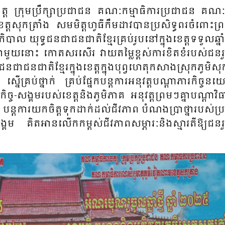
េត្ត
ក្រុម​ប្រឹក្សា​ប្រ​ជា​ជន​ គណៈ​កម្មាធិ​ការ​ប្រ​ជាជន​ គណៈ​កម
េត្តសុក​ត្រាំង សមមិត្ត​ហូ​ធី​កឹម​ដាវ​​បាន​ប្រ​សិទ្ធ​ពរ​​​ចំពោះ​​ព
​ភិ​បាល យុទ្ធ​ជន​ជា​ជន​​ជាតិ​ខ្មែរ​គ្រប់​រូប​នៅ​ក្នុង​ខេត្ត​ទទួល​ឆ្នាំ​ថ
មួយ​នោះ កោត​សរសើរ​ វាយ​តម្លៃ​ខ្ពស់​ការ​ខិត​ខំ​របស់​ជន​រួ
ន​ជា​ជន​ជាតិ​ខ្មែរ​ក្នុង​ខេត្ត​ក្នុង​បុព្វ​ហេតុ​កសាង​ស្រុក​ភូមិ​សុក
នើ​គ្រប់​ថ្នាក់ គ្រប់​ផ្នែក​បន្ត​ការ​អនុវត្ត​បណ្តា​ភារកិច្ច​
ច​​-​សង្គម​របស់​ខេត្តនិង​ភូមិភាគ អនុវត្ត​ព្រម​ៗគ្នា​បណ្តា​វិ​ធ
បន្ត​ការ​យក​ចិត្ត​ទុក​ដាក់​ដល់​ជីវភាព​ បំណង​ប្រា​ថ្នា​របស់​ប
្គម គិត​អាន​លើក​កម្ពស់​ជី​វភាព​សម្ភារៈ​និង​ស្មារតី​ឱ្យ​ជន​រួ