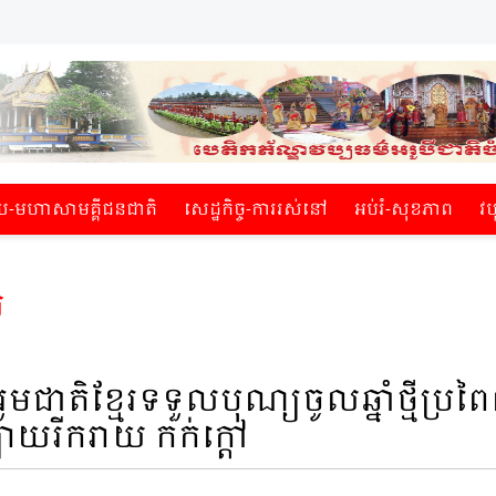
មហាសាម​គ្គីជនជាតិ​
សេដ្ឋកិច្ច-ការរស់​នៅ
អប់​រំ-សុខភាព
វប
យ
ួមជាតិខ្មែរទទួលបុណ្យចូលឆ្នាំថ្មីប្រព
ាយរីករាយ កក់ក្តៅ