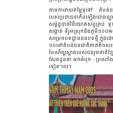
តាម​ការ​វាយ​តម្លៃ​ទូទៅ តំបន់​ជន​រួ
របស់​ប្រ​ជាជន​​កើន​ឡើង​យ៉ាង​ច្ប
សម្ព័ន្ធ​បាន​វិនិយោគ​សព្វ​គ្រប់ ទ
សង្កាត់ ទី​រួម​ស្រុក​និង​ភូមិ​១០០%
សម្រេច​បទដ្ឋាន​ជន​បទ​ថ្មី ក្នុង​នោ
១០​នៅ​តំបន់​ជន​ជាតិ​ភាគ​តិច​សម្
ពៃ​ណី​ល្អ​ស្អាត​របស់​ជន​រួម​ជាតិ​ខ
សែន​ដូន​តា អក​អំបុក - ប្រ​ណាំង​ទ
ទៀត។ល។