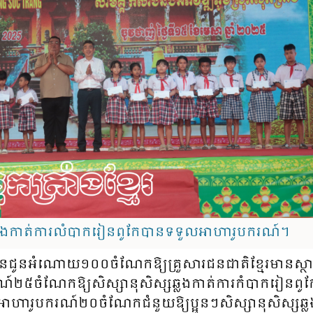
្រឆ្លងកាត់ការលំបាករៀនពូកែបានទទួលអាហារូបករណ៍។
បាន​ជូន​អំណោយ​១០០​ចំណែក​ឱ្យ​គ្រួ​សារ​ជន​ជាតិ​ខ្មែរ​មាន​ស្ថ
​២៥​ចំណែក​​ឱ្យ​សិស្សា​នុសិស្ស​ឆ្លង​កាត់​ការ​កំ​បាក​រៀន​ពូ​កែ
​អាហារូបករណ៍​២០​ចំណែក​ជំនួយ​ឱ្យ​​ប្អូន​ៗ​សិស្សា​នុសិស្ស​ឆ្លង