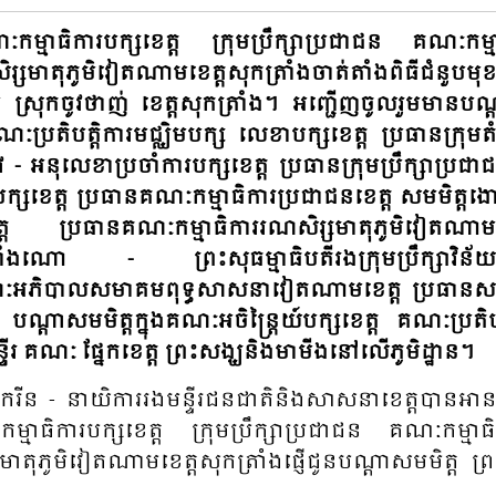
្មាធិការបក្សខេត្ត ក្រុមប្រឹក្សាប្រជាជន គណៈកម្ម
សមាតុភូមិវៀតណាមខេត្តសុកត្រាំងចាត់តាំងពិធីជំនួបមុ
ំភូតឹម ស្រុកចូវថាញ់ ខេត្តសុកត្រាំង។ អញ្ជើញចូលរួមមានប
ណៈប្រតិបត្តិការ​មជ្ឈិម​បក្ស លេខាបក្សខេត្ត ប្រធានក្រុម
 - អនុលេខាប្រចាំការបក្សខេត្ត ប្រធានក្រុមប្រឹក្សាប្រជាជ
ាបក្សខេត្ត ប្រធានគណៈកម្មាធិការប្រជាជនខេត្ត សមមិត្តងោ
េត្ត ប្រធានគណៈកម្មាធិការរណសិរ្សមាតុភូមិវៀតណាមខ
តាំងណោ - ព្រះ​សុធម្មាធិបតីរងក្រុមប្រឹក្សាវិន័យធ័
អភិបាលសមាគមពុទ្ធសាសនាវៀតណាមខេត្ត ប្រធាន
ត បណ្តាសមមិត្តក្នុងគណៈអចិន្ត្រៃយ៍បក្សខេត្ត គណៈប្រតិបត
មន្ទីរ គណៈ ផ្នែកខេត្ត ព្រះសង្ឃនិងមាមីងនៅលើ​ភូមិដ្ឋាន។
​ធី​កេ​រីន​ - នាយិការរង​មន្ទីរ​ជន​ជាតិ​និង​សាសនា​ខេត្ត​បាន​អាន
ៈ​កម្មាធិ​ការ​បក្ស​ខេត្ត
ក្រុម​ប្រឹក្សា​ប្រ​ជា​ជន​ គណៈ​កម្មាធិ​ក
ស​មាតុភូមិ​វៀតណាម
ខេត្តសុក​ត្រាំង​ផ្ញើ​ជូន​បណ្តា​សមមិត្ត​ ព្រ