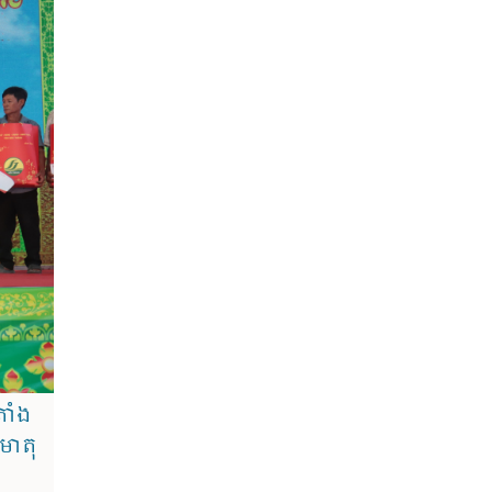
រាំង
មាតុ