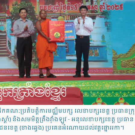
ិកគណៈប្រតិបត្តិការ​មជ្ឈិម​បក្ស​ លេខាបក្សខេត្ត ប្រធានក្រ
្តាំ) និងសមមិត្តត្រឹងវ៉ាំងឡូវ - អនុលេខាបក្សខេត្ត ប្រធាន
ជនខេត្ត (ខាងឆ្វេង) ប្រគេនអំណោយដល់វត្តផ្នោររកា។