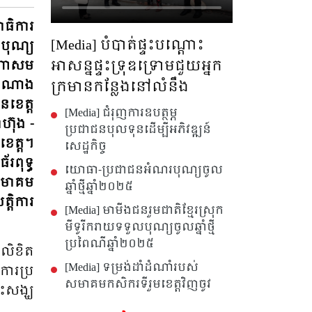
ាធិការ
[Media] បំបាត់ផ្ទះបណ្តោះ
ខបុណ្យ
អាសន្នផ្ទះទ្រុឌទ្រោមជួយអ្នក
ណ្តាសម
តំណាង​
ក្រមានកន្លែងនៅលំនឹង
នខេត្ត
[Media] ជំរុញការឧបត្ថម្ភ
ហ៊ុង -
ប្រជាជនបុលទុនដើម្បីអភិវឌ្ឍន៍
េត្ត។
សេដ្ឋកិច្ច
រពុទ្ធ
យោធា-ប្រជាជនអំណរបុណ្យចូល
សមាគម
ឆ្នាំថ្មីឆ្នាំ២០២៥
្តិការ
[Media] មាមីងជនរួមជាតិខ្មែរស្រុក
មីទូរីករាយទទួលបុណ្យចូលឆ្នាំថ្មី
ប្រពៃណីឆ្នាំ២០២៥
​លិខិត​
[Media] ទម្រង់ដាំដំណាំរបស់
ារ​ប្រ​
សមាគមកសិករទីរួមខេត្តវិញចូវ
ះ​សង្ឃ​