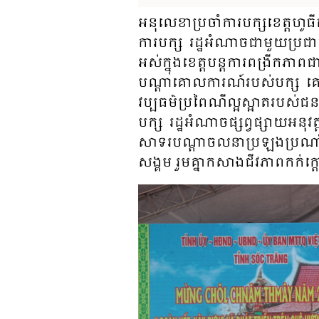
អនុ​លេខា​ប្រ​ចាំ​ការ​បក្ស​ខេត្ត​ហូ​ធី​
ការ​បក្ស​ រដ្ឋ​អំណាចជា​មួយ​ប្រ​ជា​ជ
អស់​ក្នុង​ខេត្ត​បន្ត​ការ​ពង្រីក​ភាព​ជ
បណ្តា​គោល​ការណ៍​របស់​បក្ស គោល​ន
វប្ប​ធម៌​ប្រ​ពៃ​ណី​ល្អ​ស្អាត​របស់​ជន
បក្ស រដ្ឋ​អំណាច​ផ្សព្វ​ផ្សាយ​អនុវត្ត
សាទរ​បណ្តា​ចលនា​ប្រ​ឡង​ប្រ​ណាំង
សង្គម រួម​គ្នា​កសាង​ជីវភាព​កក់​ក្