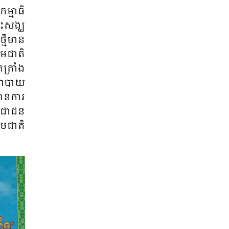
្មា​ធិ​
្រះ​សង្ឃ
្មី​មាន​
ម​ជាតិ​
​ត្រាំង​
នយោបាយ​
ាន​ការ​
្រ​ជាជន
ម​ជាតិ​