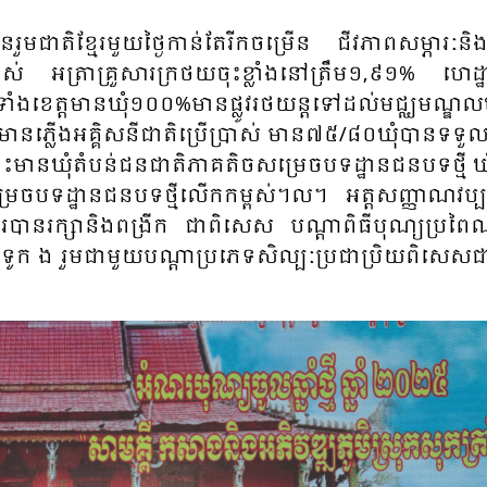
ម​ជាតិ​ខ្មែរ​មួយ​ថ្ងៃ​កាន់​តែ​រីក​ចម្រើន ជីវភាព​សម្ភារៈ​និង​ស
ាស់ អត្រា​គ្រួសារ​ក្រ​ថយ​ចុះ​ខ្លាំង​នៅ​ត្រឹម​១,៩១% ហេដ
ូទាំង​ខេត្ត​មាន​ឃុំ​១០០%​មាន​ផ្លូវ​រថ​យន្ត​ទៅ​ដល់​មជ្ឈមណ្ឌល​
​មាន​ភ្លើង​អគ្គិសនី​ជាតិ​ប្រើ​ប្រាស់ មាន​៧៥/៨០​ឃុំ​បាន​ទទួល​
ះ​មាន​ឃុំ​តំបន់​ជន​ជាតិ​ភាគ​តិច​សម្រេច​បទដ្ឋាន​ជន​បទ​ថ្មី ឃុំ
រេច​បទដ្ឋាន​ជន​បទ​ថ្មី​លើក​កម្ពស់។ល។ អត្ត​សញ្ញាណ​វប្ប​
្មែរ​បាន​រក្សា​និង​ពង្រីក​​ ជា​ពិសេស បណ្តា​ពិ​ធី​បុណ្យ​ប្រ​ពៃ​
ូក​ ង រួម​ជា​មួយ​បណ្តា​ប្រ​ភេទ​សិល្បៈ​ប្រ​ជា​ប្រិយ​ពិសេស​ជ