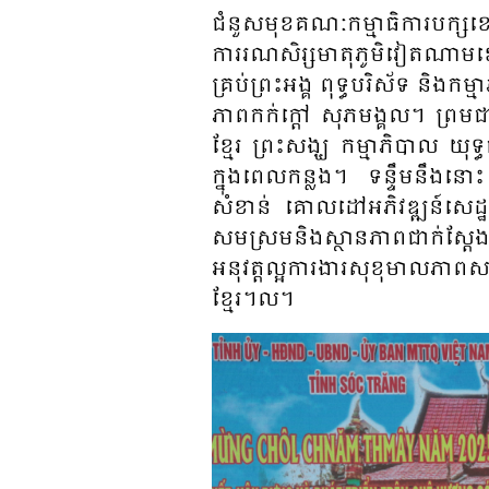
ជំនួស​មុខ​​គណៈ​កម្មាធិ​ការ​បក្ស​ខ
ការ​រណសិរ្ស​មាតុភូមិ​វៀតណាម
ខ
គ្រប់​ព្រះ​​អង្គ ពុទ្ធ​បរិស័ទ​ និង​កម្មា
ភាព​កក់​ក្តៅ សុភមង្គល។ ព្រម​ជា​
ខ្មែរ ព្រះ​សង្ឃ កម្មា​ភិ​បាល​ យុទ្ធ​ជ
ក្នុង​ពេល​កន្លង។ ទន្ទឹម​នឹង​នោះ ស្
សំខាន់ គោល​ដៅ​អភិវឌ្ឍន៍​សេដ្ឋ​កិច្
សមស្រម​និង​ស្ថាន​ភាព​ជាក់​ស្តែង​ 
អនុវត្ត​ល្អ​ការ​ងារ​សុខុមាល​ភាព​សង
ខ្មែរ។ល។​