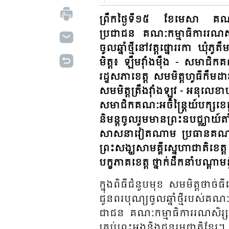
ព្រឹកថ្ងៃទី១៥ ខែមេសា គណៈកម
ប្រជាជន គណៈកម្មាធិការរណសិរ្
ចូលឆ្នាំថ្មីនៅវត្តផ្នោររកា ឃុ
មិត្ត៖ ឡឹមវ៉ាំងម៉ឹង - សមាជិកគ
រដ្ឋសភាខេត្ត សមមិត្តហូធីកឹមដាវ
សមមិត្តត្រឹងវ៉ាំងឡូវ - អនុលេខ
សមាជិកគណៈអចិន្ត្រៃយ៍បក្សខ
និមន្តចូលរួមមានព្រះឧបជ្ឈាយ៍
សាសនាវៀតណាម ប្រធានគណៈ
ព្រះសង្ឃសាមគ្គីស្នេហាជាតិខេត្
បក្ខភាគខេត្ត ថ្នាក់ដឹកនាំបណ្តា
ក្នុង​​ពិធី​ជំនួប​មុខ សមមិត្ត​ថាច់
ជូន​ពរ​បុណ្យ​ចូល​ឆ្នាំ​ថ្មី​របស់​គណ
ជាជន​ គណៈ​កម្មា​ធិ​ការ​រណសិរ្
គ្រប់​ព្រះ​​អង្គ​និង​ជន​រួម​ជាតិ​ខ្មែរ។