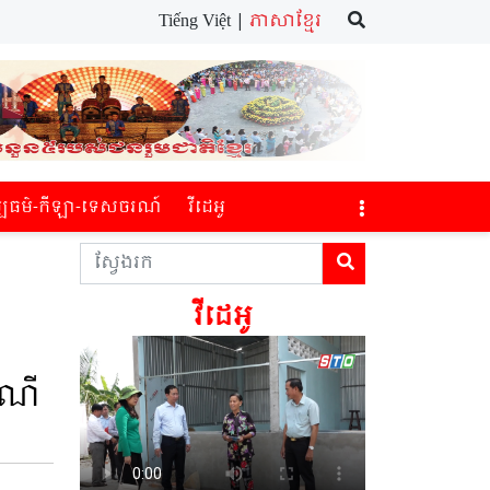
Tiếng Việt |
ភាសាខ្មែរ
្បធម៌​-កីឡា-ទេស​ចរណ៍​
វីដេអូ
វីដេអូ
ៃណី