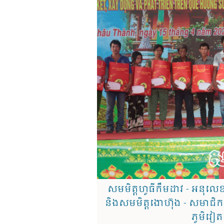
សមមិត្តហូធីកឹមដាវ - អនុលេខាប
និងសមមិត្តងោហ៊ុង - សមាជិកគ
ភូមិវៀ