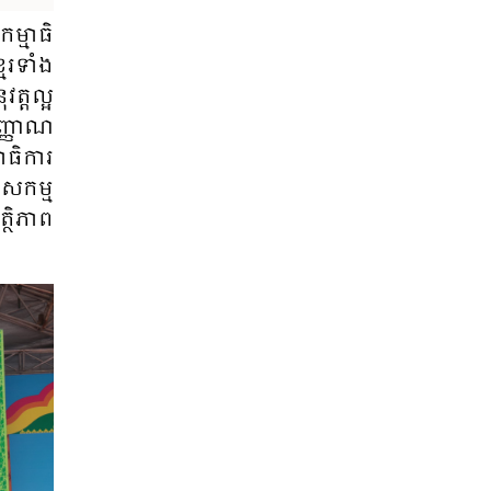
កម្មាធិ​
រ​ទាំង​
ត្ត​ល្អ​
សញ្ញាណ​
ាធិ​ការ​
ម សកម្ម​
្ថិភាព​