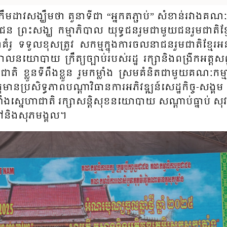
កឹម​ដាវ​សង្ឃឹម​ថា ​​តួ​នា​ទី​ជា​ “អ្នក​ត​ភ្ជាប់”​ សំ​ខាន់​រវាង​គណៈ​
ន ព្រះ​សង្ឃ​ កម្មា​ភិ​បាល​ យុទ្ធ​ជន​រួម​ជា​មួយ​​ជន​រួម​ជាតិ​ខ្មែ
ា​គំរូ ទទួល​ខុស​ត្រូវ សកម្ម​ក្នុង​ការ​ចលនា​ជន​រួម​ជាតិ​ខ្មែរ​អនុវ
យោ​បាយ​ ក្រឹត្យ​ច្បាប់​របស់​រដ្ឋ​ រក្សា​និង​ពង្រីក​អត្ត​
​ជាតិ ខ្លួន​ទី​ពឹង​ខ្លួន រួម​កម្លាំង ស្រម​គំនិត​​ជា​មួយ​គណៈ​កម្ម
​មាន​ប្រ​សិទ្ធ​ភាព​បណ្តា​វិ​ធាន​ការ​អភិ​វឌ្ឍន៍​សេដ្ឋ​កិច្ច-​សង្គ
​ស្នេហាជាតិ រក្សា​សន្តិ​សុខ​នយោ​បាយ សណ្តាប់​ធ្នាប់ សុវត
តៅ​និង​សុ​ភមង្គល។​