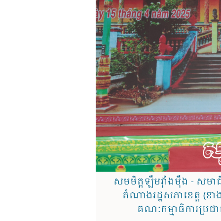
សមមិត្តឡឹមវ៉ាំងម៉ឹង - សមាជ
តំណាង​រដ្ឋសភាខេត្ត (ខាងស
គណៈកម្មាធិការប្រជា