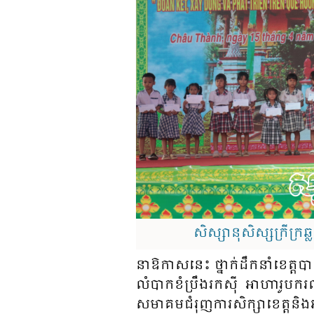
សិស្សានុសិស្សក្រីក
នាឱកាស​នេះ ថ្នាក់​ដឹក​នាំ​ខេត្ត​​
លំ​បាក​ខំប្រឹង​រក​ស៊ី អាហារូបករណ៍
សមាគម​ជំ​រុញ​ការ​សិក្សា​ខេត្ត​និង