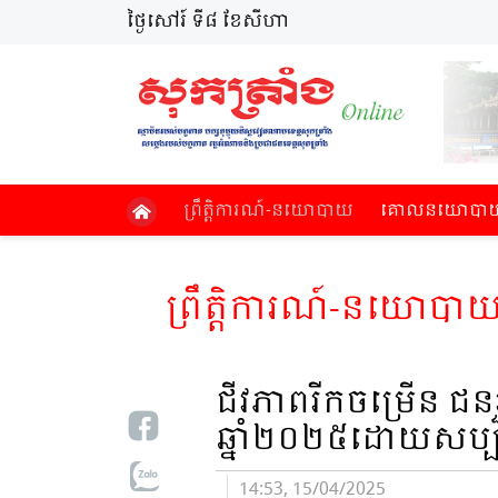
ថ្ងៃសៅរ៍ ទី៨ ខែសីហា
ព្រឹត្តិការណ៍​-នយោបាយ
គោល​នយោបាយ​-
ព្រឹត្តិការណ៍​-នយោបា
ជីវភាពរីកចម្រើន ជនរ
ឆ្នាំ២០២៥ដោយសប្ប
14:53, 15/04/2025