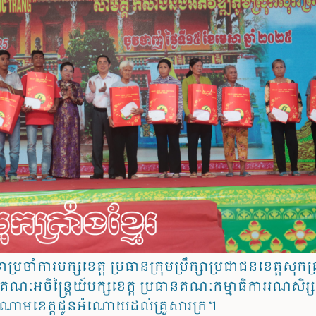
្រចាំការបក្សខេត្ត ប្រធានក្រុមប្រឹក្សាប្រជាជនខេត្តសុកត្
ណៈអចិន្ត្រៃយ៍បក្សខេត្ត ប្រធានគណៈកម្មាធិការរណសិរ្ស
តណាមខេត្តជូនអំណោយដល់គ្រួសារក្រ។