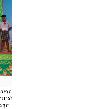
ាន​ភាព​
​​របស់​
​ផុត​