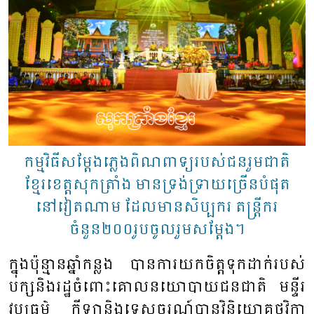
កម្មវិធីសម្តែងភ្លេងពិណពាទ្យរបស់ជនរួមជាតិ
ខ្មែរខេត្តសុកត្រាំង មានទ្រង់ទ្រាយច្រើនបំផុត
នៅវៀតណាម ដែលមានសិប្បករ តន្ត្រីករ
ចំនួន២០០រូបចូលរួមសម្តែង។
ក្នុង​ប៉ុន្មាន​ឆ្នាំ​កន្លង ​បាន​ការ​យក​ចិត្ត​ទុក​ដាក់​របស់​
បក្ស​និង​រដ្ឋ​ចំពោះ​គោល​នយោ​បាយ​ជន​ជាតិ ​មន្ទីរ​
វប្បធម៌ ​កីឡា​និង​ទេស​ចរណ៍​បាន​វិនិយោគ​ថវិកា​