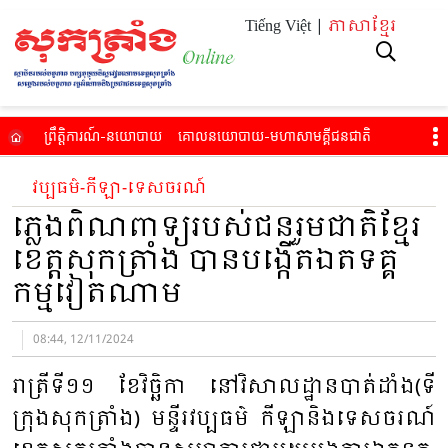
Tiếng Việt |
ភាសាខ្មែរ
ព្រឹត្តិការណ៍​-នយោបាយ
គោល​នយោបាយ​-មហាសាម​គ្គីជនជាតិ​
សេដ្ឋកិច្ច-ការរស់​នៅ
អប់​រំ-សុខភាព
វប្បធម៌​-កីឡា-ទេស​ចរណ៍​
វីដេអូ
វប្បធម៌​-កីឡា-ទេស​ចរណ៍​
អានកាសែតបោះពុម្ព
ភ្លេងពិណពាទ្យរបស់ជនរួមជាតិខ្មែរ
ខេត្តសុកត្រាំង បានបង្កើតឯតទគ្គ
កម្មវៀតណាម
08:44, 12/11/2024
រាត្រី​ទី​១១ ​ខែវិច្ឆិកា ​នៅ​វិសាលដ្ឋាន​បាត់​ដាំង​(ទី​
ក្រុង​សុក​ត្រាំង) ​មន្ទីរ​វប្បធម៌​ កីឡា​និង​ទេស​ចរណ៍​